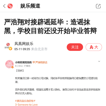
娱乐频道
严浩翔对接辟谣延毕：造谣抹
黑，学校目前还没开始毕业答辩
凤凰网娱乐
05-11 09:35
来自北京市