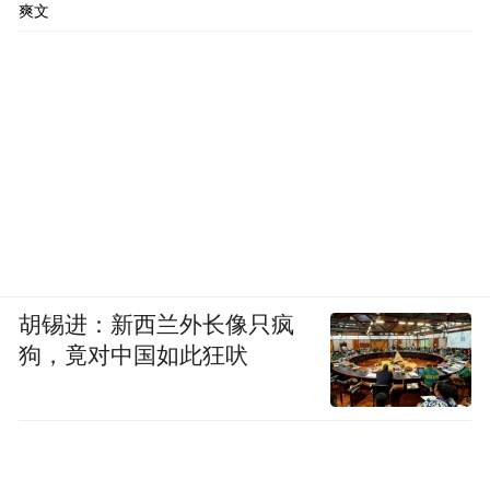
爽文
胡锡进：新西兰外长像只疯
狗，竟对中国如此狂吠