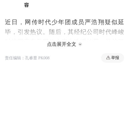
近日，网传时代少年团成员严浩翔疑似延
毕，引发热议。随后，其经纪公司时代峰峻
对接回应表示网传内容为造谣抹黑，学校目
点击展开全文
前还没开始毕业答辩，正常毕业流程当中。
举报
责任编辑：孔睿昱 PK008
最后再次强调，校园生活属于艺人隐私，请
勿以任何不恰当甚至违法手段窥探并讨论艺
人隐私。
“特别声明：以上作品内容(包括在内的视频、图片或音
频)为凤凰网旗下自媒体平台“大风号”用户上传并发
布，本平台仅提供信息存储空间服务。
Notice: The content above (including the videos,
pictures and audios if any) is uploaded and posted