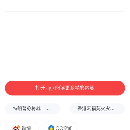
by the user of Dafeng Hao, which is a social media
platform and merely provides information storage
space services.”
打开 app 阅读更多精彩内容
特朗普称将就上诉法院涉白宫宴会厅项目裁决提起上诉
香港宏福苑火灾跨部门调查最终报告：大火或由烟头引起