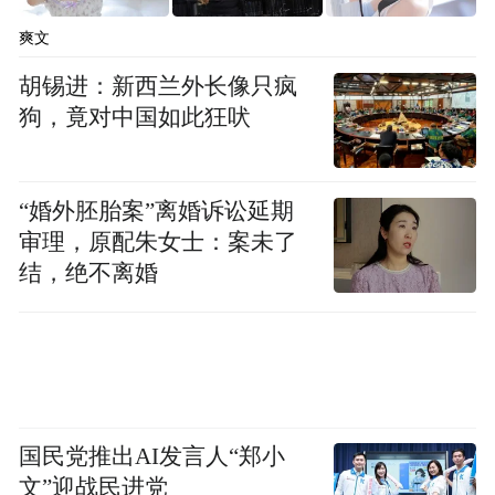
爽文
胡锡进：新西兰外长像只疯
狗，竟对中国如此狂吠
“婚外胚胎案”离婚诉讼延期
审理，原配朱女士：案未了
结，绝不离婚
国民党推出AI发言人“郑小
文”迎战民进党