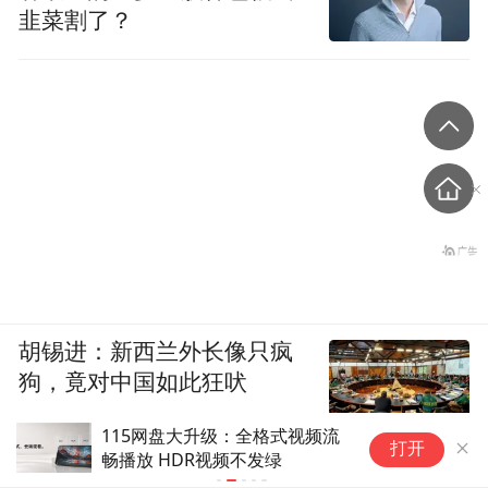
韭菜割了？
胡锡进：新西兰外长像只疯
狗，竟对中国如此狂吠
115网盘大升级：全格式视频流
利
打开
畅播放 HDR视频不发绿
后