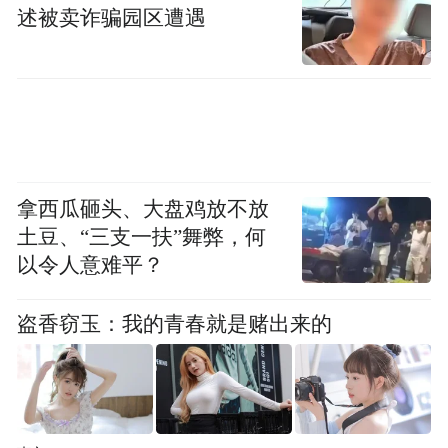
述被卖诈骗园区遭遇
拿西瓜砸头、大盘鸡放不放
土豆、“三支一扶”舞弊，何
“放羊娃”闯荡剧团“主角”之争引出群像百态
以令人意难平？
《主角》塑造了以胡三元（张嘉益饰）、忆
盗香窃玉：我的青春就是赌出来的
秦娥（刘浩存饰）、花彩香（秦海璐饰）、
刘红兵（窦骁饰）、封潇潇（翟子路饰）、
米兰（王晓晨饰）等为代表的一组鲜活人物
群像。秦腔对于他们来说，有不同的意义：