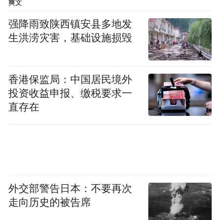
爽文
像胡三元、忆秦娥、花彩香以及“忠孝仁义”
强降雨致陕西镇安县多地发
四位老戏师父，秦腔不只是谋生手段，更是
生洪涝灾害，基础设施损毁
倾尽所有也要坚守的职业理想，终其一生也
要抵达的精神彼岸；如刘红兵，对秦腔则是
爱屋及乌，忆秦娥唱秦腔，他就爱秦腔；米
香港保监局：中国居民境外
投资收益申报、缴税要求一
兰、封潇潇和楚嘉禾入行学戏，既有“祖师爷
直存在
赏饭”的天分使然，也有享受秦腔赋予“主角”
光环的心理因素。
秦腔艺术在《主角》中因折射众生百态而更
为多彩。剧中人对待戏的态度，反映出他们
外交部警告日本：不要再次
的性格底色，更承载面对命运起落的心态。
走向历史的被告席
有人热心肠、有人守本分、有人争主角，共