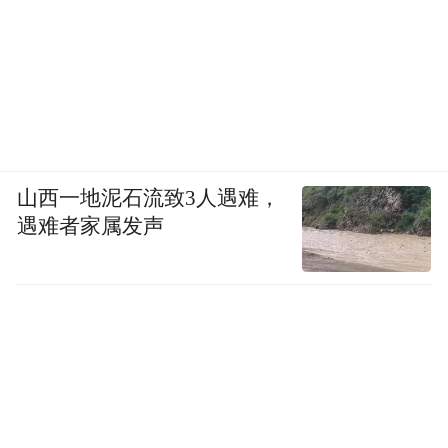
《主角》的一方舞台，能唱响三千年秦腔，
也能装下精彩纷呈的人生故事。喜欢年代戏
的观众，能在其中看到祖父辈口中“生活的印
记”，小到吃大锅饭、凭票购置日用品的细
节；大到秦腔艺术从乡土唱进城市的时代脚
山西一地泥石流致3人遇难，
注，处处鲜活生动。对秦腔艺术心生好奇的
遇难者家属发声
观众，能听经典的折子戏《穆桂英挂帅》
《斩单童》，为古老艺术的底蕴惊艳。对三
秦大地心生向往的观众更不容错过，剧中地
道的陕西方言，凉皮、泡馍等地方美食是“行
走的种草机”，剧中的取景地之一，风雷机械
制造厂近期已经成为游客线下打卡的目的