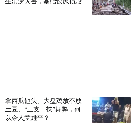
生洪涝灾害，基础设施损毁
拿西瓜砸头、大盘鸡放不放
土豆、“三支一扶”舞弊，何
以令人意难平？