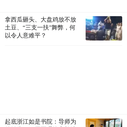
少飞执导，改编自作家陈彦茅盾文学奖同名
小说，郑桦、京榆编剧，马晓勇联合编剧，
拿西瓜砸头、大盘鸡放不放
张嘉益、刘浩存、秦海璐、窦骁、翟子路、
土豆、“三支一扶”舞弊，何
王晓晨领衔主演，扈耀之、王海燕特邀主
以令人意难平？
演，孙浩、李泽锋、姬他、张国强、王丽
坤、刘凯友情主演。
“特别声明：以上作品内容(包括在内的视频、图片或音
频)为凤凰网旗下自媒体平台“大风号”用户上传并发
布，本平台仅提供信息存储空间服务。
Notice: The content above (including the videos,
pictures and audios if any) is uploaded and posted
by the user of Dafeng Hao, which is a social media
platform and merely provides information storage
space services.”
起底浙江如是书院：导师为