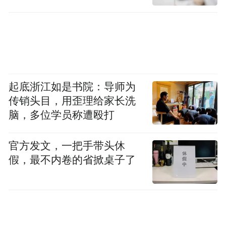
起底浙江如是书院：导师为
传销头目，用歪理给家长洗
脑，多位学员称遭殴打
官方发文，一把手带头休
假，最不内卷的省掀桌子了
情节抓人节奏鲜活 生活质感戏剧张力双线拉
满