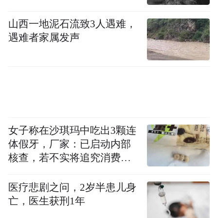
同构成戏台上下鲜活灵动的角色群像。
山西一地泥石流致3人遇难，
遇难者家属发声
女子称在沙琪玛中吃出3颗连
体假牙，厂家：已启动内部
核查，若不实将追究消费者
诬陷责任
医疗悲剧之问，2岁半患儿身
亡，医生获刑1年