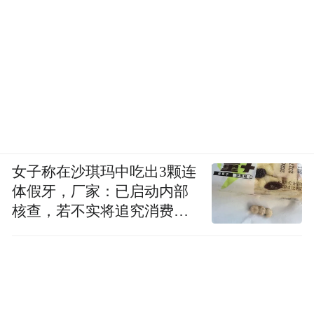
认栽不认命”的精神底色。面对命运的起落、
生活的磋磨，剧中人不抱怨、不低头、不认
输，秉持着“吃苦如吃糖，认栽不认命”的人
生态度，在各自的位置上扛事、做事、守初
心。这恰恰是《主角》能够给予当下年轻人
的力量所在。
女子称在沙琪玛中吃出3颗连
如今的年轻人，不仅在自己的生活里渴望成
体假牙，厂家：已启动内部
为掌舵人生的“主角”，更在时代的进步中懂
核查，若不实将追究消费者
得尊重他人选择，肯定多元人生路径。《主
诬陷责任
角》不贩卖焦虑、不渲染苦难，而是以平视
视角关照普通人的挣扎与成长，把事业坚
守、人生选择、时代变迁，融进有烟火、有