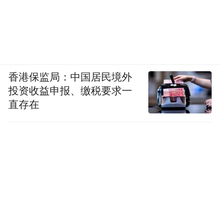
滋味、有力量的日常里，自然收获观众强烈
共情。
戏台已备好。忆秦娥的故事，是一个人的半
生传奇，也是一代代秦腔人的集体缩影，更
香港保监局：中国居民境外
是每一个在平凡生活中默默坚守的普通人的
投资收益申报、缴税要求一
真实写照。5月10日起，请观众跟随镜头走进
直存在
那个锣鼓铿锵、唱腔悠远的世界，看见传统
戏曲如何在时光中传承不朽，也看见每一个
平凡人，如何在坚守中成为自己的主角！
《主角》由中央电视台、贰零壹陆影视、腾
讯视频、西安电影制片厂、西安兆麦影视出
品，张艺谋监制、张嘉益担任艺术总监，李