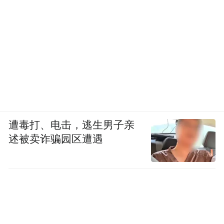
遭毒打、电击，逃生男子亲
述被卖诈骗园区遭遇