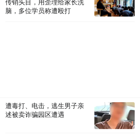
传销头目，用歪理给家长洗
脑，多位学员称遭殴打
遭毒打、电击，逃生男子亲
述被卖诈骗园区遭遇