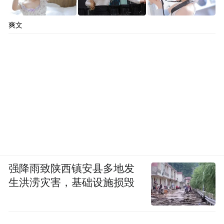
爽文
认栽不认命 “主角”最懂年轻人
强降雨致陕西镇安县多地发
秦腔的舞台上，没有永远的主角。总有一茬
生洪涝灾害，基础设施损毁
茬优秀的人成长起来，站到聚光灯下，也总
有人悄然退场，把位置让给后来者。人来人
往，起起伏伏，便奠定了秦腔“苍凉、辽阔，