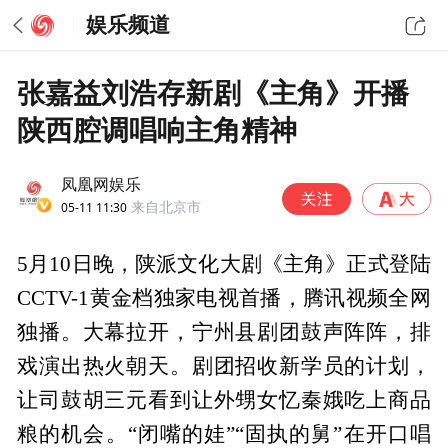
娱乐频道
张嘉益刘浩存新剧《主角》开播
陕西腔调唱响主角精神
凤凰网娱乐
05-11 11:30
来自北京市
5月10日晚，陕派文化大剧《主角》正式登陆
CCTV-1黄金档独家电视首播，腾讯视频全网
独播。大幕拉开，宁州县剧团鼓声阵阵，排
戏演出热火朝天。剧团招收新学员的计划，
让司鼓胡三元看到让外甥女忆秦娥吃上商品
粮的机会。“闭嘴的娃”“固执的舅”在开口唱