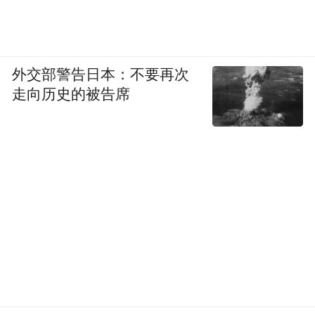
地。
喜欢看跌宕起伏故事的观众，将随着县剧团
日常排戏、练功、赶场、拌嘴、解围，走进
外交部警告日本：不要再次
鸡飞狗跳的热闹生活，感受患难与共的温暖
走向历史的被告席
抚慰。胡三元一句“霜不打南瓜熟不透”，点
透成长必经的关窍。剧中没有刻意制造的狗
血冲突，全是扎根生活的真实细节：练功的
苦、成名的难、人情的暖、世事的磨，让观
众一边看剧，一边被牢牢带入命运起伏之
中，越看越“上头”。