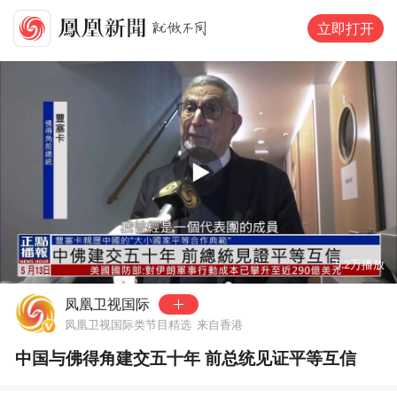
立即打开
00:00
02:11
5.2万
播放
凤凰卫视国际
凤凰卫视国际类节目精选
来自香港
中国与佛得角建交五十年 前总统见证平等互信