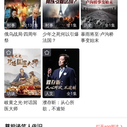
时事
全
131
集
时事
全
1
集
历史
全
1
集
俄乌战局·四周年
少年之死何以引爆
暴雨将至·卢沟桥
祭
法国？
事变始末
访谈
全
5
集
人文
全
1
集
岐黄之光·对话国
濮存昕：从心所
医大师
欲，不逾矩
尊前谈笑人依旧
打开app阅读