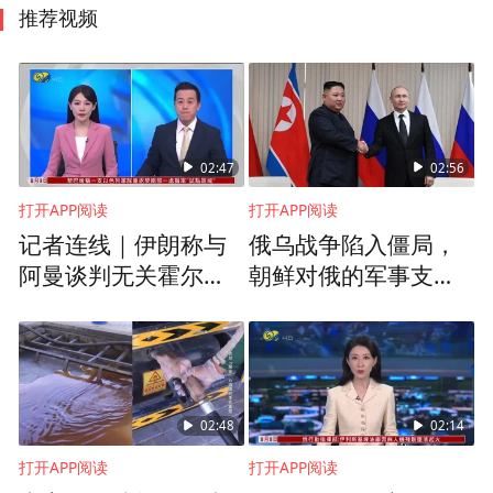
推荐视频
02:47
02:56
打开APP阅读
打开APP阅读
记者连线｜伊朗称与
俄乌战争陷入僵局，
阿曼谈判无关霍尔木
朝鲜对俄的军事支持
兹海峡重开
已成为影响战局的关
键变量
02:48
02:14
打开APP阅读
打开APP阅读