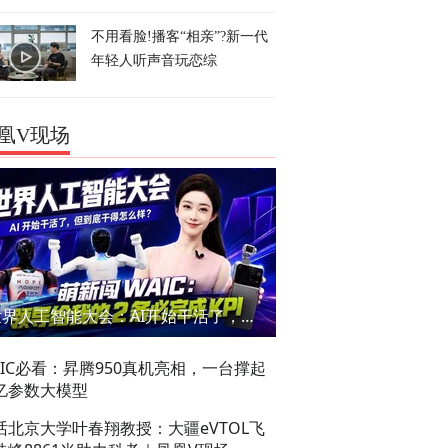
不用看脸!播客“相亲”?新一代
年轻人听声音玩恋综
凰V现场
世界人工智能大会：AI开始干活了，但到底干的怎么样？萌新闯WAIC
AIC必看：昇腾950真机亮相，一台撑起
亿参数大模型
话北京大学叶春翔教授：大疆eVTOL飞