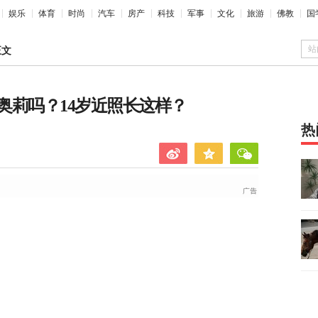
娱乐
体育
时尚
汽车
房产
科技
军事
文化
旅游
佛教
国
站
正文
奥莉吗？14岁近照长这样？
热