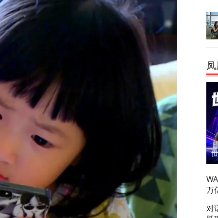
凤
W
万
对