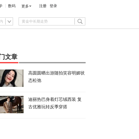
学
数码
注册
登录
更多
内
门文章
高圆圆晒出游随拍笑容明媚状
态松弛
迪丽热巴身着灯芯绒西装 复
古优雅玩转反季穿搭