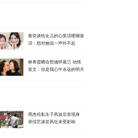
黄奕谈给女儿的心里话哽咽落
泪：想对她说一声对不起
林青霞晒合照缅怀葛兰 动情
发文：你是我心中永远的明月
周杰伦私生子风波后首现身
录综艺谈笑风生未受影响