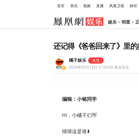
首页
资讯
视频
直播
凤凰卫视
财经
娱乐
>
明星
>
还记得《爸爸回来了》里的
橘子娱乐
2026年05月13日 21:03:00
来自北京
编辑：小铭同学
Hi，小橘子们👋
猜猜这是谁⬇️