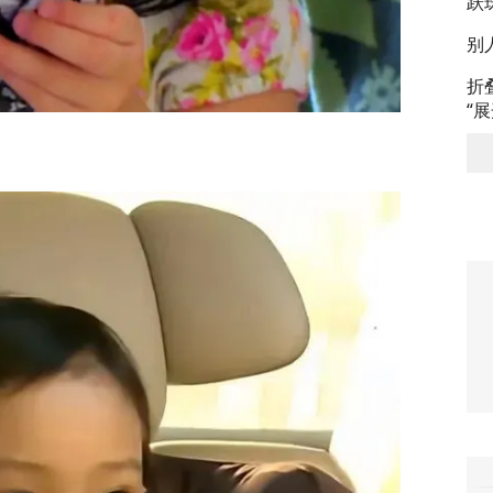
跃
别
折
“