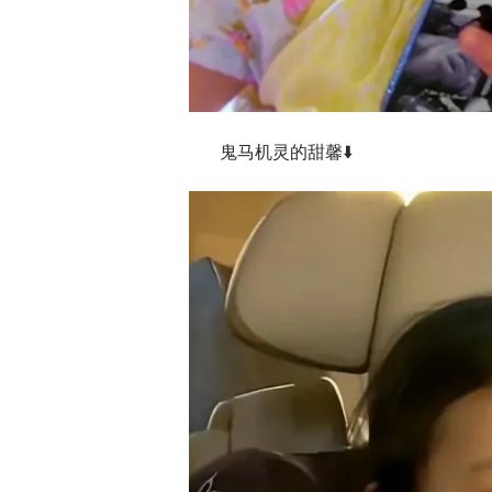
鬼马机灵的甜馨⬇️