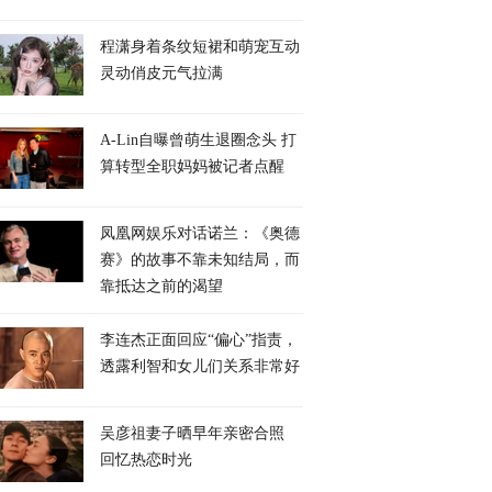
程潇身着条纹短裙和萌宠互动
灵动俏皮元气拉满
A-Lin自曝曾萌生退圈念头 打
算转型全职妈妈被记者点醒
凤凰网娱乐对话诺兰：《奥德
赛》的故事不靠未知结局，而
靠抵达之前的渴望
李连杰正面回应“偏心”指责，
透露利智和女儿们关系非常好
吴彦祖妻子晒早年亲密合照
回忆热恋时光