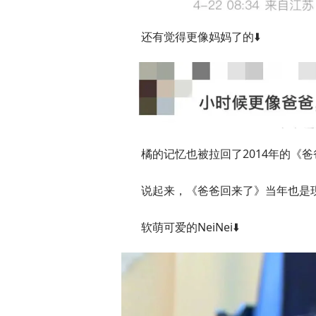
还有觉得更像妈妈了的⬇️
橘的记忆也被拉回了2014年的《
说起来，《爸爸回来了》当年也是
软萌可爱的NeiNei⬇️