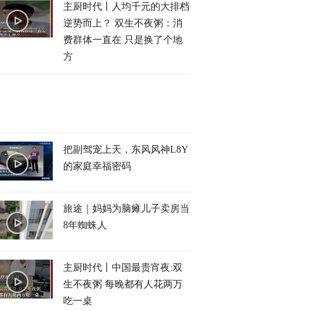
主厨时代丨人均千元的大排档
逆势而上？ 双生不夜粥：消
费群体一直在 只是换了个地
方
把副驾宠上天，东风风神L8Y
的家庭幸福密码
旅途｜妈妈为脑瘫儿子卖房当
8年蜘蛛人
主厨时代丨中国最贵宵夜:双
生不夜粥 每晚都有人花两万
吃一桌