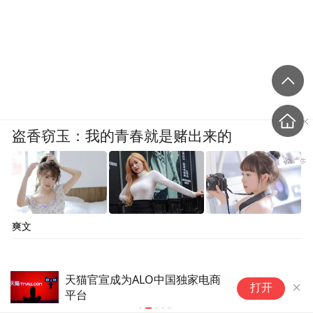
盗香窃玉：我的青春就是赌出来的
爽文
阿维塔高管谈和华为合作：当下
贾
打开
最优但不代表永远绑定
与