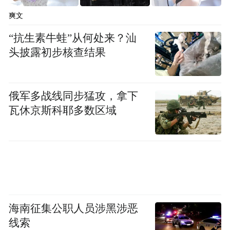
过《主角》沉浸式感受陕西的生活烟火，到
爽文
陕西走走看看。
“抗生素牛蛙”从何处来？汕
头披露初步核查结果
俄军多战线同步猛攻，拿下
瓦休京斯科耶多数区域
海南征集公职人员涉黑涉恶
线索