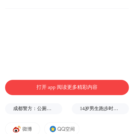
改编自陈彦茅盾文学奖同名小说的电视剧
《主角》，以近半个世纪的生命跨度、一个
打开 app 阅读更多精彩内容
秦腔女演员沉浮半生的故事，给出了一种截
然不同的艺术选择。它让生活以它本来的重
成都警方：公厕乱贴非法小广告，严查
14岁男生跑步时心脏骤停，后被鉴定为“器质性痴呆”，家属质疑校方失责
量落地，这种拒绝人工戏剧性、让叙事从日
常烟火气息中冒出来的现实主义创作方式，