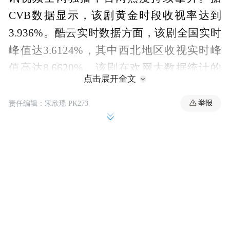
CVB数据显示，该剧黄金时段收视率达到
3.936%。酷云实时数据方面，该剧全国实时
峰值达3.6124%，其中西北地区收视实时峰
值高达8.6620%。该剧在欢网大数据统计的
点击展开全文
实时收视峰值则达到4.4796%。此外，《主
角》在腾讯视频热度峰值为27045，跻身“爱
举报
责任编辑：宋欣瑶 PK273
看俱乐部”，打破今年以来腾讯视频年代剧最
快突破27000的纪录。