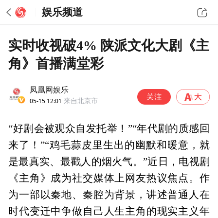
娱乐频道
实时收视破4% 陕派文化大剧《主
角》首播满堂彩
凤凰网娱乐
05-15 12:01
来自北京市
“好剧会被观众自发托举！”“年代剧的质感回
来了！”“鸡毛蒜皮里生出的幽默和暖意，就
是最真实、最戳人的烟火气。”近日，电视剧
《主角》成为社交媒体上网友热议焦点。作
为一部以秦地、秦腔为背景，讲述普通人在
时代变迁中争做自己人生主角的现实主义年