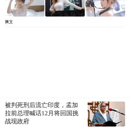
爽文
被判死刑后流亡印度，孟加
拉前总理喊话12月将回国挑
戏里，宁州县剧团的“角儿”们各处演出，收
战现政府
获戏迷们的掌声；戏外，《主角》所勾勒的