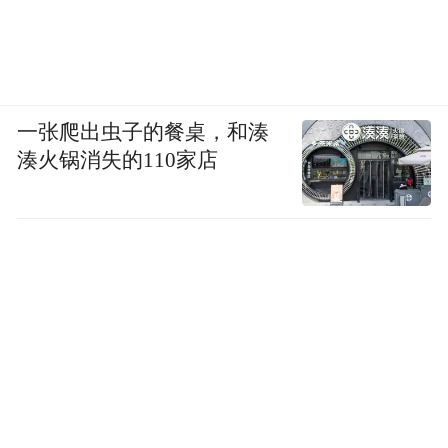
《主角》扎根生活、传承文化、映照时代的
一张爬出虫子的餐桌，和湊
艺术表现力，也得到专家学者和主流媒体的
湊火锅消失的110家店
高度肯定。文艺评论家仲呈祥指出，电视剧
《主角》是文学名著改编的又一成功范例；
学者李京盛认为该剧展现出了“人生如戏”的
况味；《中国艺术报》总编辑康伟认为，
《主角》的热播给行业带来思考，即从业者
可以进行一些有难度的创作，并让剧集的美
感成为爽感的一部分；编剧宋方金评价该剧
是“对生活剧的单骑救主”；学者吕帆提到，