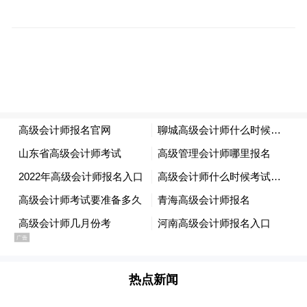
口碑发酵热度攀升 真实之力跨越时代引热议
发源于三秦大地的秦腔，通过《主角》中胡
三元“敲在麻筋上”的鼓点，忆秦娥考学员班
时吼出“他大舅他二舅都是他舅”的唱词，花
热点新闻
彩香和米兰争演《红灯记》中李铁梅时的劲