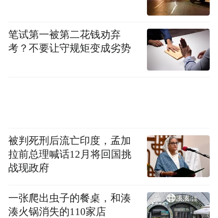
笔试第一被第二花钱劝弃
考？不要让守规矩变成劣势
被判死刑后流亡印度，孟加
拉前总理喊话12月将回国挑
战现政府
《主角》剧中60%以上的关键场景，在西影
一张爬出虫子的餐桌，和湊
风雷年代影视基地置景拍摄完成。该剧上线
湊火锅消失的110家店
后，此处便成了游客到西安旅行、剧迷线下