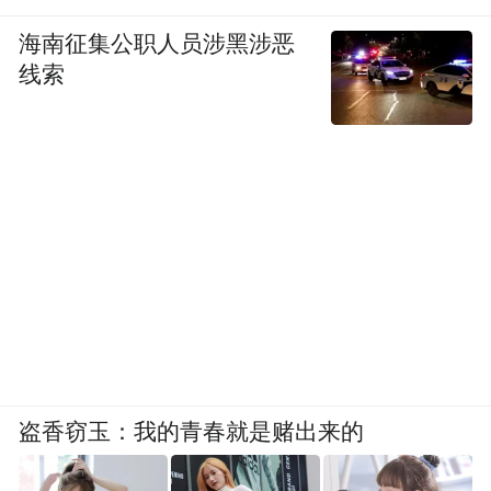
该剧不媚小也不媚俗，见天地见众生，彰显
长剧魅力。
海南征集公职人员涉黑涉恶
线索
每个人都是自己命运的主角 “主角”新解获全
网共鸣
剧中，胡三元、忆秦娥、花彩香、米兰等
人，他们站在时代洪流的潮头，也面临命运
际遇的选择。《主角》以真实为底色，不渲
染，不拔高，不刻意制造情绪的出口，不为
苦难赋予廉价的意义。这种对生活本身的信
任，展现出现实主义创作最难得的艺术自
觉，也为观众在精神维度的共鸣打下坚实基
盗香窃玉：我的青春就是赌出来的
础。