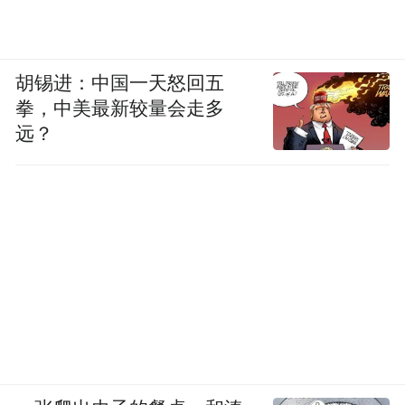
少飞执导，改编自作家陈彦茅盾文学奖同名
小说，郑桦、京榆编剧，马晓勇联合编剧，
胡锡进：中国一天怒回五
张嘉益、刘浩存、秦海璐、窦骁、翟子路、
拳，中美最新较量会走多
王晓晨领衔主演，扈耀之、王海燕特邀主
远？
演，孙浩、李泽锋、姬他、张国强、王丽
坤、刘凯友情主演。
“特别声明：以上作品内容(包括在内的视频、图片或音
频)为凤凰网旗下自媒体平台“大风号”用户上传并发
布，本平台仅提供信息存储空间服务。
Notice: The content above (including the videos,
pictures and audios if any) is uploaded and posted
by the user of Dafeng Hao, which is a social media
platform and merely provides information storage
space services.”