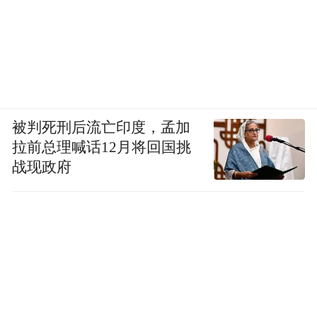
戏台有界人生无限，《主角》这出好戏正在
被判死刑后流亡印度，孟加
拉前总理喊话12月将回国挑
精彩上演。剧中人的命运将走向何处，如何
战现政府
面对接下来的波澜挑战？锁定CCTV-1黄金
档，腾讯视频，沉浸入戏，一起努力成为掌
握自己人生的主角！
《主角》由中央电视台、贰零壹陆影视、腾
讯视频、西安电影制片厂、西安兆麦影视出
品，张艺谋监制、张嘉益担任艺术总监，李