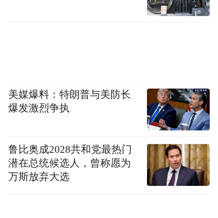
打卡的目的地之一。此外，剧中呈现的陕西
古村落风光也通过剧集焕发新生，长安唐村·
南堡古寨的戏楼、错落有致的青砖灰瓦老房
子等场景也迎来了诸多慕名而来的游客。
《主角》的热播，将剧集热度反哺线下，以
美媒爆料：特朗普与美防长
“影视+文旅”的联动模式，实现了“一部剧带
爆发激烈争执
火一座城”。
鲁比奥成2028共和党最热门
潜在总统候选人，曾称愿为
万斯放弃大选