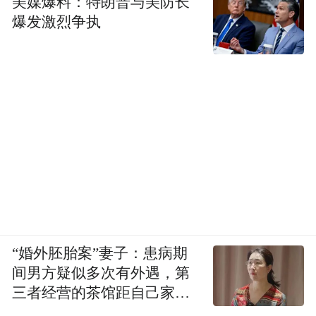
美媒爆料：特朗普与美防长
爆发激烈争执
《主角》将县剧团众人的命运定格为一帧帧
的切片，记录每个人独一无二的瞬间。胡三
元承担起舞台事故的责任，入狱前面对剧团
挚友下跪托孤的场景令人潸然泪下，更将剧
情带入高潮，他作为剧团司鼓，为戏托举，
“婚外胚胎案”妻子：患病期
对人负责的忠义胸襟浓缩普通人宝贵的精神
间男方疑似多次有外遇，第
品质，叫人感佩。接下来，失去舅舅庇护的
三者经营的茶馆距自己家步
行仅15分钟
忆秦娥又将面临怎样的人生境遇，她在戏曲