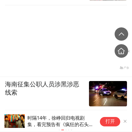
行仅15分钟
海南征集公职人员涉黑涉恶
线索
风声丨“冯院长看上你了”，背后
巴
打开
有大问题
代
将