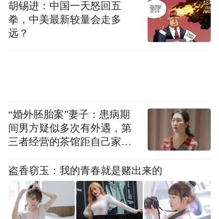
胡锡进：中国一天怒回五
头，封潇潇、楚嘉禾在剧团刻苦练功的日
拳，中美最新较量会走多
常，将地域特色、年代特质和生活的烟火紧
远？
密连接，响彻观众耳畔，也走进观众心里。
该剧上线后，观众共鸣的议题丰富多元。有
观众称赞剧本扎实，做到了集首有呼应、集
中生高潮、集末留悬念。有观众直言“找回了
10年前追剧的纯粹感”，感叹“很久没有看到
“婚外胚胎案”妻子：患病期
间男方疑似多次有外遇，第
这么扎实的群像剧了，每个人都像从那个年
三者经营的茶馆距自己家步
代长出来的”。有的观众开始有顾虑，年代剧
行仅15分钟
会不会苦情沉重？追剧后疑虑烟消云散，表
盗香窃玉：我的青春就是赌出来的
示“很有喜剧特质，非常接地气！”更有陕西
乡党为家乡作品化身自来水，认证“这就是我
记忆里70年代的陕西”，同时邀请广大观众通