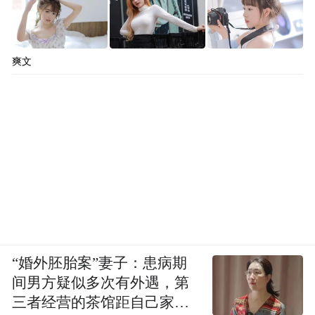
爽文
“婚外胚胎案”妻子：患病期
间男方疑似多次有外遇，第
三者经营的茶馆距自己家步