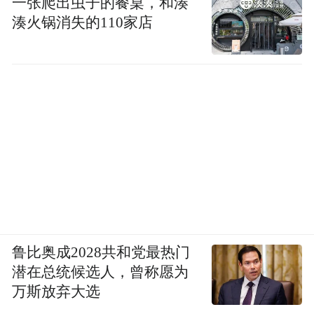
一张爬出虫子的餐桌，和湊
湊火锅消失的110家店
鲁比奥成2028共和党最热门
潜在总统候选人，曾称愿为
万斯放弃大选