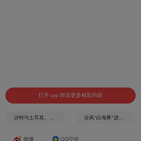
打开 app 阅读更多精彩内容
沙特与土耳其、巴基斯坦签署重磅军事协议，伊朗泼冷水！
台风“白海豚”进入24小时警戒线，最新登陆点预判