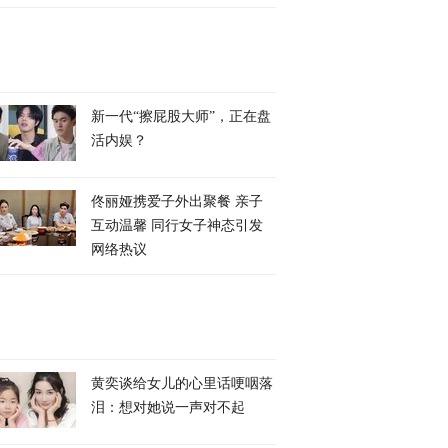
新一代“擦屁股大师”，正在盘
活内娱？
佟丽娅携爱子外出聚餐 亲子
互动温馨 同行女子神态引发
网络热议
黄奕谈给女儿的心里话哽咽落
泪：想对她说一声对不起