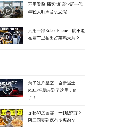
不用看脸!播客“相亲”?新一代
年轻人听声音玩恋综
只用一部Robot Phone，能不能
在赛车里拍出好莱坞大片？
为了这片星空，全新猛士
M817把我带到了这里，值
了！
探秘印度国宴！一顿饭2万？
阿三国宴到底有多离谱？