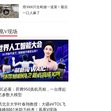
用3000只生蚝做一道菜！最后
一口人麻了
凰V现场
世界人工智能大会：AI开始干活了，但到底干的怎么样？萌新闯WAIC
AIC必看：昇腾950真机亮相，一台撑起
亿参数大模型
话北京大学叶春翔教授：大疆eVTOL飞
珠峰8861米助力科考｜凤凰V现场