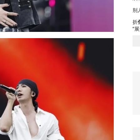
别
折
“