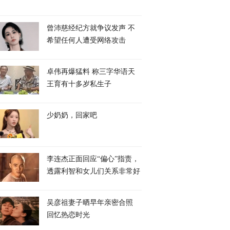
曾沛慈经纪方就争议发声 不
希望任何人遭受网络攻击
卓伟再爆猛料 称三字华语天
王育有十多岁私生子
少奶奶，回家吧
李连杰正面回应“偏心”指责，
透露利智和女儿们关系非常好
吴彦祖妻子晒早年亲密合照
回忆热恋时光