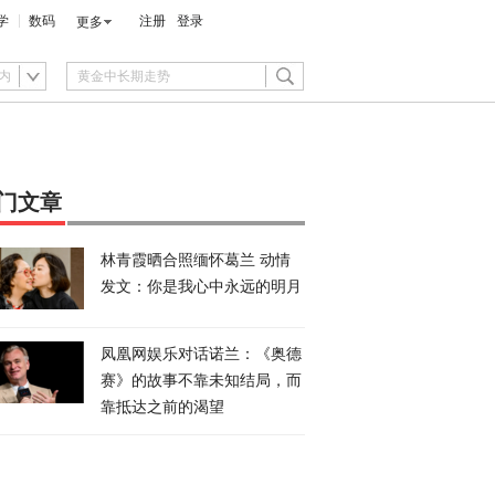
学
数码
注册
登录
更多
内
门文章
林青霞晒合照缅怀葛兰 动情
发文：你是我心中永远的明月
凤凰网娱乐对话诺兰：《奥德
赛》的故事不靠未知结局，而
靠抵达之前的渴望