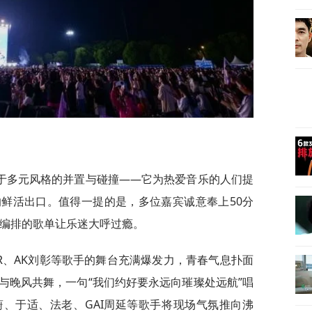
于多元风格的并置与碰撞——它为热爱音乐的人们提
鲜活出口。值得一提的是，多位嘉宾诚意奉上50分
，精心编排的歌单让乐迷大呼过瘾。
R、AK刘彰等歌手的舞台充满爆发力，青春气息扑面
与晚风共舞，一句“我们约好要永远向璀璨处远航”唱
、于适、法老、GAI周延等歌手将现场气氛推向沸