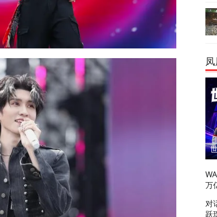
凤
W
万
对
跃