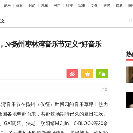
娱乐
体育
时尚
汽车
房产
科技
军事
文化
旅游
佛教
国
站
正文
，N²扬州枣林湾音乐节定义“好音乐
热
扬州枣林湾音乐节在扬州（仪征）世博园的音乐草坪上热力
全国各地奔赴而来，共赴这场期待已久的夏日狂欢。
I周延、法老、欧阳靖MC Jin、C-BLOCK等20余
唱，多元曲风不断刷新现场热度。星光初上，晚风轻