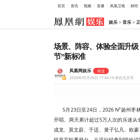
首页
资讯
视频
直播
凤凰卫视
财经
娱乐
>
音乐
>
场景、阵容、体验全面升级
节”新标准
凤凰网娱乐
2026年05月26日 17:44:14
来自北京市
5月23日至24日，2026 N²
开唱。两天累计超过5万人次的乐迷从
成龙、莫文蔚、于适、黄子弘凡、欧豪、GA
组嘉宾轮番登台，从流行经典到嘻哈说