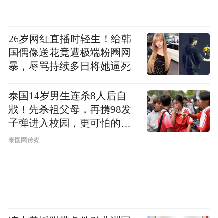
26岁网红直播时轻生！给韩
国偶像送花竟遭极端粉圈网
暴，辱骂持续多日将她逼死
泰国14岁男生连杀8人后自
戕！先杀祖父母，再携98发
子弹进入校园，更可怕的细
节公布了
泰国网传媒