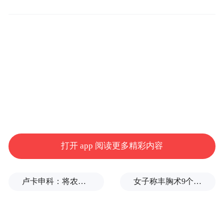
偏执美人张安娜、隐忍女子张安雅——的命
运交织为主线，细腻书写了逆境中重生的女
性力量。
打开 app 阅读更多精彩内容
卢卡申科：将农忙季节不好好干活的人都发配边疆充军！
女子称丰胸术9个月后确诊乳腺癌，医美机构：手术不可能引发癌症，建议走司法途径
在制作层面，剧组对娘惹文化进行了近乎文
献级的还原：从精致的珠绣娘惹服、繁复的