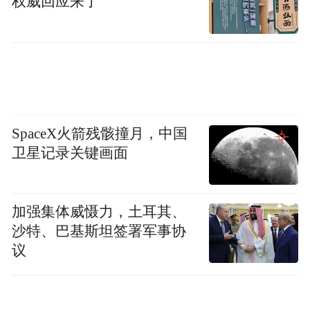
权威回应来了
多网收视稳居省级卫视前列 核心观众收视时
长显著超均值
如果说文化共情是口碑发酵的土壤，那么扎
实的收视数据便是《小娘惹之翡翠山》播出
SpaceX火箭残骸撞月，中国
成功的重要佐证。在东方卫视晨间9:00至
卫星记录关键画面
12:00时段播出期间，该剧多维度收视表现均
位居省级卫视前列，成为同期上午剧场的重
加强集体威慑力，土耳其、
要收视支撑。
沙特、巴基斯坦签署军事协
议