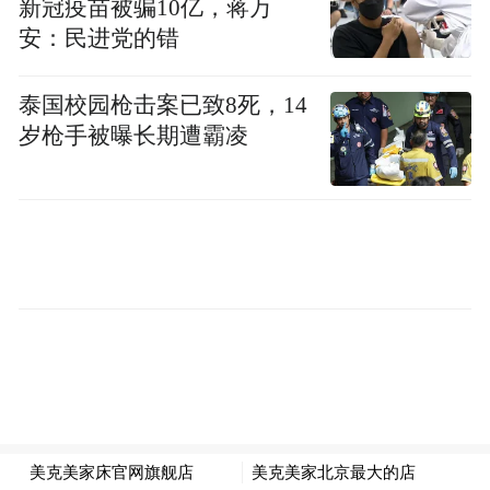
新冠疫苗被骗10亿，蒋万
安：民进党的错
在中国，《小娘惹》IP早已拥有深厚群众基
础。旧版剧集曾在全国多家卫视热播，让“娘
泰国校园枪击案已致8死，14
岁枪手被曝长期遭霸凌
惹”二字成为几代观众记忆中独特的文化符
号。此次《小娘惹之翡翠山》的引进，不仅
唤醒了老观众的情怀，更以更现代化的叙事
节奏、更复杂的女性群像，吸引了大量年轻
观众。数据显示，该剧29岁以下年轻人群的
百度搜索指数占比高达43.5%，证明这一经典
南洋IP依然能够引发跨代际观众的广泛共
鸣。