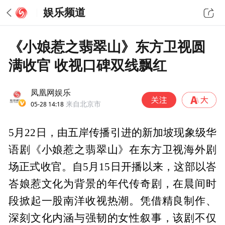
娱乐频道
《小娘惹之翡翠山》东方卫视圆
满收官 收视口碑双线飘红
凤凰网娱乐
05-28 14:18
来自北京市
5月22日，由五岸传播引进的新加坡现象级华
语剧《小娘惹之翡翠山》在东方卫视海外剧
场正式收官。自5月15日开播以来，这部以峇
峇娘惹文化为背景的年代传奇剧，在晨间时
段掀起一股南洋收视热潮。凭借精良制作、
深刻文化内涵与强韧的女性叙事，该剧不仅