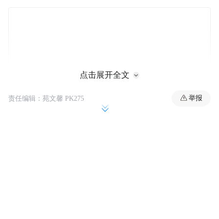
点击展开全文
举报
责任编辑：苑文馨 PK275
作为2008年经典华语剧《小娘惹》IP的正式
衍生新作，《小娘惹之翡翠山》自诞生起便
承载着无数老剧迷的期待。该剧将故事背景
置于马六甲黄梨园与新加坡翡翠山，以三位
命运迥异的娘惹女性——街头孤女张心娘、