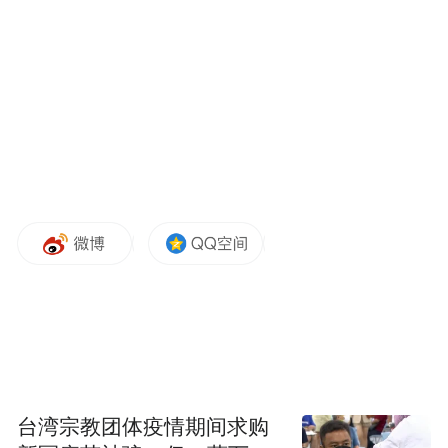
娘惹糕点到南洋华人的庭院建筑与生活仪
轨，每一帧画面都浸透着峇峇娘惹族群百年
传承的审美与智慧。这种对文化细节的极致
追求，使得该剧不仅是娱乐产品，更成为南
洋华人生活风貌的荧屏档案。
台湾宗教团体疫情期间求购