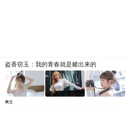
从狮城爆款到中国卫视收视佳作，《小娘惹
之翡翠山》以浓郁南洋风情、过硬制作品质
与引发共鸣的女性成长故事，成功在2026年
的中国电视荧屏上留下印记。它不仅为国内
观众带来了一场文化多元的视听盛宴，更成
为中新两国文化交流的温暖载体。
盗香窃玉：我的青春就是赌出来的
“特别声明：以上作品内容(包括在内的视频、图片或音
频)为凤凰网旗下自媒体平台“大风号”用户上传并发
布，本平台仅提供信息存储空间服务。
Notice: The content above (including the videos,
pictures and audios if any) is uploaded and posted
爽文
by the user of Dafeng Hao, which is a social media
platform and merely provides information storage
space services.”