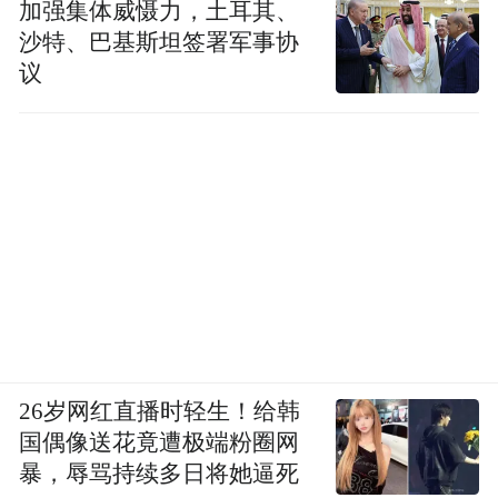
加强集体威慑力，土耳其、
沙特、巴基斯坦签署军事协
议
26岁网红直播时轻生！给韩
国偶像送花竟遭极端粉圈网
暴，辱骂持续多日将她逼死