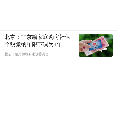
北京：非京籍家庭购房社保
更值得关注的是该剧对核心观众群的深度触
个税缴纳年限下调为1年
达。CSM全国网数据显示，该剧单集最多触
北京市住房和城乡建设委员会
达观众177.9万人，排名东方卫视今年上午剧
场前三。其中，35-44岁观众占比、35-54岁
观众人均收视时长均显著超过剧场均值，显
示出家庭主力收视人群对高品质年代剧的高
度粘性。