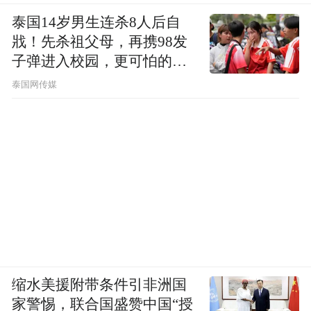
泰国14岁男生连杀8人后自
戕！先杀祖父母，再携98发
子弹进入校园，更可怕的细
节公布了
泰国网传媒
缩水美援附带条件引非洲国
家警惕，联合国盛赞中国“授