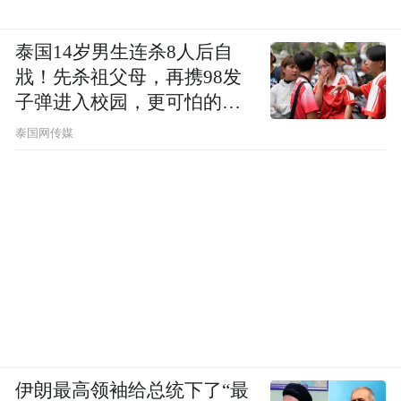
泰国14岁男生连杀8人后自
戕！先杀祖父母，再携98发
子弹进入校园，更可怕的细
节公布了
泰国网传媒
伊朗最高领袖给总统下了“最