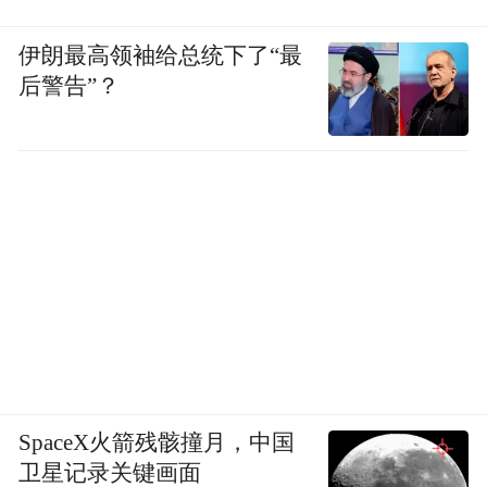
伊朗最高领袖给总统下了“最
后警告”？
此外，该剧在本土市场的斐然战绩也为中国
播出提供了有力背书。作为2025新加坡年度
戏剧收视冠军，《小娘惹之翡翠山》首播即
登顶Netflix新加坡榜，并在此后的2026新加
SpaceX火箭残骸撞月，中国
坡红星大奖中包揽最佳戏剧、最佳女主角、
卫星记录关键画面
最佳男配角等多项重磅大奖，实现了从观众