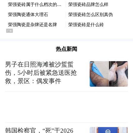
的演员来说，这种选择本身就需要一点勇
气。
比起《海岸村恰恰恰》里金宣虎那种收放自
如的松弛感，李昀锐的表演当然很青涩，但
热点新闻
这份青涩恰好和角色的状态对上了，一个还
没学会和世界周旋的年轻人，本来就该这
男子在日照海滩被沙蜇蜇
样。
伤，5小时后被紧急送医抢
救，景区：偶发事件
韩国检察官，“死”于2026