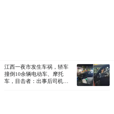
但问题也出在这里。当故事推进到中段，剧
本好像不太信任这种慢节奏了。父辈的债
务、突如其来的疾病，这些戏剧冲突被接连
引入，试图给故事加一些重量。可以理解创
作者的意图，他们不想只拍一部轻飘飘的海
岛恋爱，想谈点更沉重的东西。但实际效果
是，这些强冲突的段落和前半段建立起来的
调性有些打架。
江西一夜市发生车祸，轿车
撞倒10余辆电动车、摩托
车，目击者：出事后司机一
直坐车里