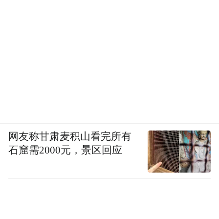
的气质。某种程度上，这可能更接近实际生
活，大多数时候，我们不会被彻底拯救，也
不会被彻底碾碎，而是卡在一个不上不下的
地方，慢慢学会接受。
好在演员的表演弥补了一部分叙事上的不
足。关晓彤把角色身上的那股倔强处理得不
错，她饰演大小姐和落难千金是手拿把掐
了。和李昀锐的对手戏也并不突兀，他们的
网友称甘肃麦积山看完所有
关系更像是两个年轻人互相看见了对方身上
石窟需2000元，景区回应
别人看不见的东西，然后默默地站在彼此身
边。这对CP更像是彼此的落难合伙人，这种
差异让它在一众海岛恋爱里有了自己的辨识
度。