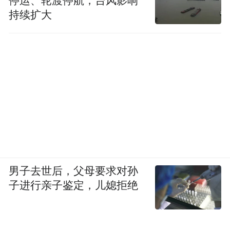
停运、轮渡停航，台风影响
持续扩大
它就像某个暑假里的一段记忆，阳光很好，
海水很蓝，中间也下过几场雨，但回想起来
的画面总是明亮的。它不是那种可以反复观
男子去世后，父母要求对孙
子进行亲子鉴定，儿媳拒绝
摩的神作，更接近一种在某段时间里刚好出
现、然后留下一点清新汽水味道的作品，可
以看作夏日限定糖水片，不够营养、但可以