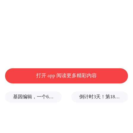
感情有机会以更自然的速率生长。
《耀眼》显然也踩在了这条脉络上，但它做
出了不同的选择。
打开 app 阅读更多精彩内容
基因编辑，一个6岁女孩之死
倒计时3天！第18届影响世界华人盛典即将启幕