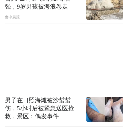
强，9岁男孩被海浪卷走
鲁中晨报
如果说《海岸村恰恰恰》的海岛是疗愈的目
的地，那《耀眼》的海岛更像是两个年轻人
暂时停下来喘口气的地方，他们不是因为这
里美好才留下来，而是因为似乎已经没有地
方可去。（叠甲，没有一较高下的意思，也
没有说韩剧不好的意思。）
这种氛围和夏天是适配的，不是空调房里的
夏天，而是晒得皮肤发红、头发被海风吹得
男子在日照海滩被沙蜇蜇
打结的夏天。他们的感情也因此显得自然，
伤，5小时后被紧急送医抢
救，景区：偶发事件
比刻意的告白更有说服力。