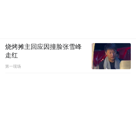
Notice: The content above (including the videos,
pictures and audios if any) is uploaded and posted
by the user of Dafeng Hao, which is a social media
platform and merely provides information storage
space services.”
烧烤摊主回应因撞脸张雪峰
走红
第一现场