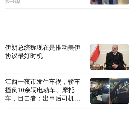
第一现场
把爱情故事放到海岛上，《耀眼》的拍法也
和同类剧有很大区别。
《海岸村恰恰恰》的海岛是明信片式的，阳
光充沛，色彩饱和，居民们像是一个温暖的
伊朗总统称现在是推动美伊
协议最好时机
大家庭，整个村子运作得像某种理想化的社
群模型。那里所有的矛盾最终都会被治愈、
被消化，海岛本身就是一个巨大的情感安全
江西一夜市发生车祸，轿车
区。
撞倒10余辆电动车、摩托
车，目击者：出事后司机一
直坐车里