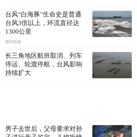
台风“白海豚”生命史是普通
台风3倍以上，环流直径达
1300公里
都市快报
长三角地区航班取消、列车
停运、轮渡停航，台风影响
《耀眼》没有选择这条路。它的海岛更接近
持续扩大
真实社会，渔船停泊的码头有铁锈和油污，
滩涂上的泥巴会弄脏脚踝，暴雨说来就来，
没有人在这个时候递伞。男女主角的互动建
立在一种县城生活里，女主暴雨天在破旧浴
室洗澡，遇到色狼破窗砸门，男主适时出
男子去世后，父母要求对孙
现……虽然是英雄救美的俗套桥段，但也确