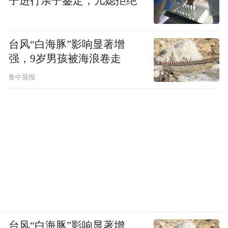
子进行亲子鉴定，儿媳拒绝
实有助于增进感情。这些场景没有刻意浪漫
化，就是海岛生活本来的样子。
台风“白海豚”影响显著增
强，9岁男孩被海浪卷走
鲁中晨报
台风“白海豚”影响显著增