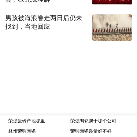
李昀锐的转型，是理解这种差异的第一个入
男孩被海浪卷走两日后仍未
口。很多人对他的印象还停留在古偶里的形
找到，当地回应
象，一丝不苟的古装头套、厚重衣衫、笑容
标准。但在《耀眼》里，他卸下了这些东
西。他一头漂染过的银发，一个带着家庭伤
痕、被生活磨去棱角的小镇青年，在海岛的
风里保留着朴实善良的质地。
有几场海边的戏，他独自待在港边，海风吹
过来，整个人像被什么东西压着，表情很克
制。虽然这些戏可能是为了耍帅，但观众也
能感觉到，这是一个想挣脱什么、又不知道
怎么挣脱的人。对一个长期被定位为偶像型