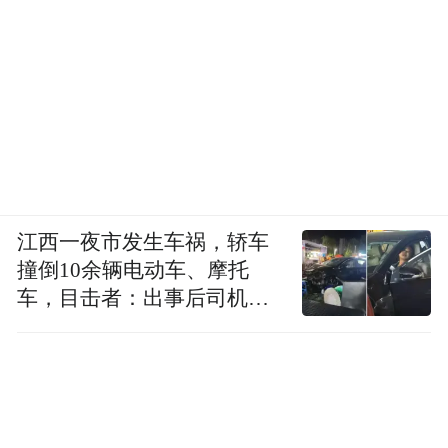
甜一小会。
在海岛恋爱这个类型越来越拥挤的当下，
《耀眼》找到了一条不那么顺畅、但还算踏
实的路。它没有选择拍一个让人想要立刻买
机票飞过去的梦幻海岛，而是拍了一个让人
觉得“这里我好像住过”的地方。这两种选择
江西一夜市发生车祸，轿车
没有高下之分，《耀眼》当然不够耀眼，就
撞倒10余辆电动车、摩托
像海风中摇晃的野花，没有那么夺目，但自
车，目击者：出事后司机一
有它生长的理由。
直坐车里
“特别声明：以上作品内容(包括在内的视频、图片或音
频)为凤凰网旗下自媒体平台“大风号”用户上传并发
布，本平台仅提供信息存储空间服务。