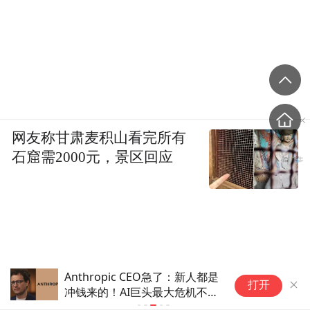
网友称甘肃麦积山看完所有
石窟需2000元，景区回应
Anthropic CEO急了：新人都是
1
打开
冲钱来的！AI巨头最大危机不是
生
算力，是留人
明