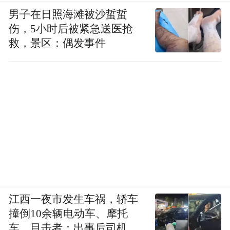
男子在日照海滩被沙蜇蜇
伤，5小时后被紧急送医抢
救，景区：偶发事件
江西一夜市发生车祸，轿车
撞倒10余辆电动车、摩托
车，目击者：出事后司机一