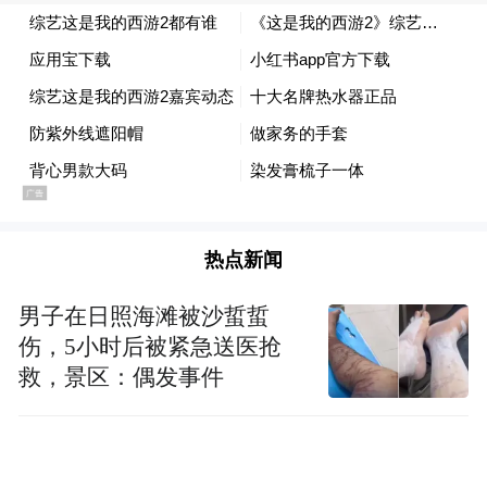
位，后排乘客依法必须系安全带。
值得关注的是，此类后期伪造安全带画面的
乱象并非个案。不少观众梳理发现，此前
《奔跑吧》相关节目正片内容中，经网友逐
帧甄别比对，郑恺、刘涛、沙溢等出镜嘉宾
身上的安全带同样存有明显后期修图合成痕
热点新闻
迹，画面违和、破绽突出，暴露出部分户外
综艺在交通安全管理层面屡现同类疏漏。
男子在日照海滩被沙蜇蜇
伤，5小时后被紧急送医抢
救，景区：偶发事件