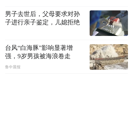
男子去世后，父母要求对孙
子进行亲子鉴定，儿媳拒绝
台风“白海豚”影响显著增
强，9岁男孩被海浪卷走
“特别声明：以上作品内容(包括在内的视频、图片或音
鲁中晨报
频)为凤凰网旗下自媒体平台“大风号”用户上传并发
布，本平台仅提供信息存储空间服务。
Notice: The content above (including the videos,
pictures and audios if any) is uploaded and posted
by the user of Dafeng Hao, which is a social media
platform and merely provides information storage
space services.”