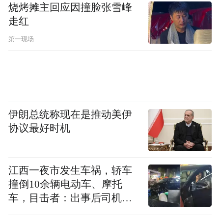
烧烤摊主回应因撞脸张雪峰
针对此事件，公安部交通管理局于6月1日发
走红
声：“近期，某综艺节目播出后被眼光敏锐的
第一现场
网友发现，多名嘉宾在乘车时并没有真的系
安全带，而是节目组通过后期技术添加，P图
痕迹相当明显。@公安部交通管理局 提醒：
安全不是做样子给别人看，安全更容不得自
伊朗总统称现在是推动美伊
欺欺人！我国道交法中明确规定：“机动车行
协议最好时机
驶时，驾驶人、乘坐人员应当按规定使用安
全带。”对数量可观的粉丝、受众而言，明
江西一夜市发生车祸，轿车
星、综艺节目的示范作用不可小觑，更应在
撞倒10余辆电动车、摩托
涉及公共利益、公共安全的问题上严格以身
车，目击者：出事后司机一
作则，严格遵守法律法规，严格守住安全底
直坐车里