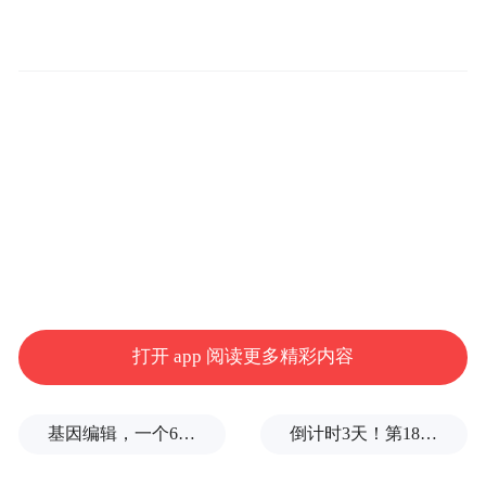
打开 app 阅读更多精彩内容
基因编辑，一个6岁女孩之死
倒计时3天！第18届影响世界华人盛典即将启幕