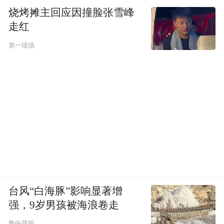
烧烤摊主回应因撞脸张雪峰
走红
第一现场
台风“白海豚”影响显著增
强，9岁男孩被海浪卷走
鲁中晨报