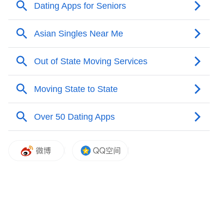
相较于传统恋综偏慢热的情感推进方式，第
六季以“全开麦”为核心概念，鼓励嘉宾主动
表达情绪与好感，不回避、不猜测、不内
耗，让“敢喜欢、敢表达、敢靠近”成为这一
季最鲜明的情感底色。
高颜值素人阵容集结，假面舞会氛围感拉满
此次曝光的先导片中，节目以一场充满仪式
感的假面舞会拉开序幕。在正式见面前，男
女嘉宾首先通过“爱情观手环”感知彼此的情
感态度，在未知与期待中完成第一次双向选
择。伴随着音乐与灯光，一众嘉宾佩戴面具
陆续登场，整体画面宛如青春爱情电影。