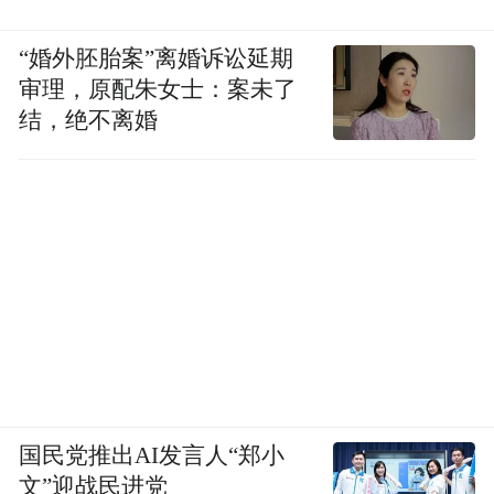
关系推进环节，让嘉宾在更加丰富的情境体
验中完成情感探索。值得关注的是，本季观
“婚外胚胎案”离婚诉讼延期
察室阵容同样看点十足。辰亦儒、何浩楠、
审理，原配朱女士：案未了
结，绝不离婚
孔雪儿、美娜、王一珩、张馨予组成的“开麦
团”在看片过程中频频上头，不仅贡献大量高
能互动与嗑糖名场面，也将以年轻人的视角
参与情感讨论，进一步强化节目的陪伴感与
讨论度。
国民党推出AI发言人“郑小
文”迎战民进党