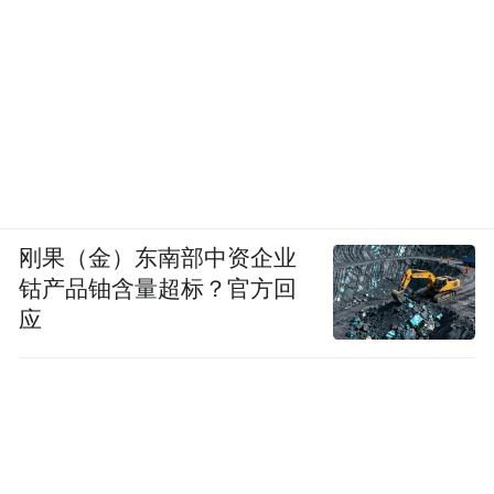
这个夏天，一场关于勇敢表达与真诚靠近的
海边心动故事即将上演。
爱奇艺《喜欢你我也是》第六季将于6月3日
刚果（金）东南部中资企业
正式上线。更多甜蜜心动与高能名场面，敬
钴产品铀含量超标？官方回
请锁定！
应
“特别声明：以上作品内容(包括在内的视频、图片或音
频)为凤凰网旗下自媒体平台“大风号”用户上传并发
布，本平台仅提供信息存储空间服务。
Notice: The content above (including the videos,
pictures and audios if any) is uploaded and posted