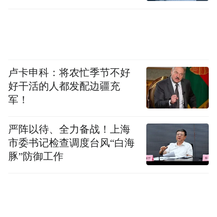
出来。”而这种更加鲜活、直接且真诚的表达
方式，也成为《喜欢你我也是6》区别于同类
节目的重要标签。
卢卡申科：将农忙季节不好
看片会释放升级亮点，多重创新引发媒体热
好干活的人都发配边疆充
议
军！
在先导片与素人阵容正式曝光之前，《喜欢
严阵以待、全力备战！上海
你我也是6》已于北京举办「“麦”向海边勇敢
市委书记检查调度台风“白海
爱」媒体看片会，首次向媒体与行业代表释
豚”防御工作
放本季核心内容与创新亮点。看片会现场，
节目导演王媛媛围绕本季创作理念进行了分
享。导演表示，第六季希望传递一种“爱情可