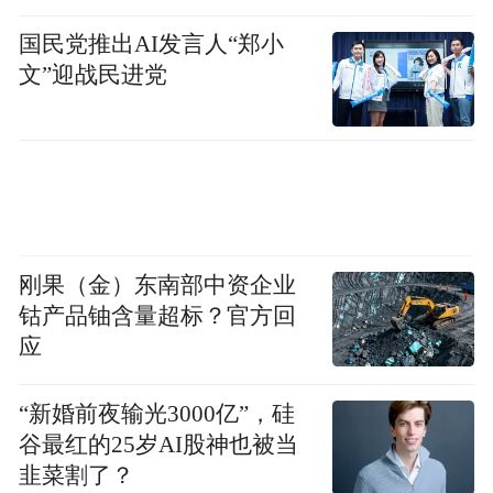
讨论。有人坚定认为“喜欢就要说出来”，有
国民党推出AI发言人“郑小
人希望在关系中实现彼此靠近与共同成长，
文”迎战民进党
还有人坦诚分享自己对爱情的期待与不安。
刚果（金）东南部中资企业
钴产品铀含量超标？官方回
应
这些真实表达不仅让嘉宾形象更加立体，也
让观众能够从中找到属于自己的情感共鸣。
“新婚前夜输光3000亿”，硅
谷最红的25岁AI股神也被当
不少网友表示：“终于等到全员长嘴的恋综
韭菜割了？
了。”“年轻人的恋爱就该这样，喜欢直接说