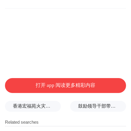
作为陪伴观众走过多个夏天的经典恋综IP，
《喜欢你我也是》第六季此次将故事搬至珠
海海边。在蓝天、海浪与落日构成的天然浪
漫氛围中，一群年轻人带着不同的爱情观与
人生状态相遇，开启一场关于勇敢表达、真
诚靠近的心动实验。
打开 app 阅读更多精彩内容
香港宏福苑火灾跨部门调查最终报告：大火或由烟头引起
鼓励领导干部带头休假之后又撤回文件，到底什么意思嘛？