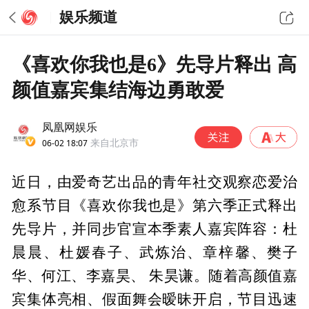
娱乐频道
《喜欢你我也是6》先导片释出 高
颜值嘉宾集结海边勇敢爱
凤凰网娱乐
06-02 18:07
来自北京市
近日，由爱奇艺出品的青年社交观察恋爱治
愈系节目《喜欢你我也是》第六季正式释出
先导片，并同步官宣本季素人嘉宾阵容：杜
晨晨、杜媛春子、武炼治、章梓馨、樊子
华、何江、李嘉昊、 朱昊谦。随着高颜值嘉
宾集体亮相、假面舞会暧昧开启，节目迅速