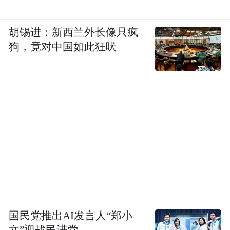
胡锡进：新西兰外长像只疯
狗，竟对中国如此狂吠
国民党推出AI发言人“郑小
文”迎战民进党