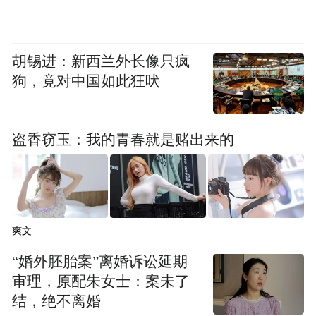
式。
“
全员长嘴
”
恋爱模式上线，真实表达成最大
胡锡进：新西兰外长像只疯
看点
狗，竟对中国如此狂吠
相比以往恋综中常见的克制与观望，《喜欢
盗香窃玉：我的青春就是赌出来的
你我也是6》的年轻人显然更加主动。有人认
为喜欢就应该勇敢争取，有人相信双向奔赴
的力量，也有人愿意主动表达自己的脆弱与
需求。不同爱情观在同一个空间中不断碰
爽文
撞，也让节目从开局便充满情感张力。
“婚外胚胎案”离婚诉讼延期
先导片中，多位嘉宾围绕爱情中的主动权、
审理，原配朱女士：案未了
结，绝不离婚
情绪价值、安全感以及理想伴侣等话题展开