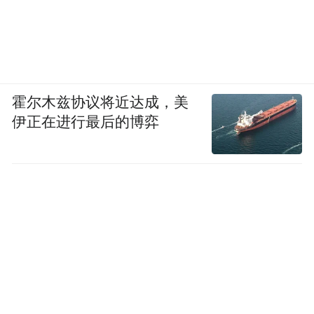
by the user of Dafeng Hao, which is a social media
platform and merely provides information storage
space services.”
霍尔木兹协议将近达成，美
伊正在进行最后的博弈