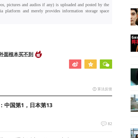
os, pictures and audios if any) is uploaded and posted by the
a platform and merely provides information storage space
外面根本买不到
算法反馈
：中国第1，日本第13
82