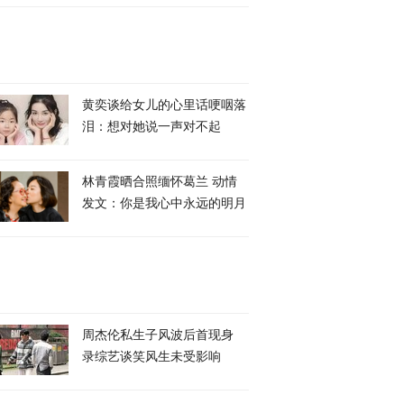
黄奕谈给女儿的心里话哽咽落
泪：想对她说一声对不起
林青霞晒合照缅怀葛兰 动情
发文：你是我心中永远的明月
周杰伦私生子风波后首现身
录综艺谈笑风生未受影响