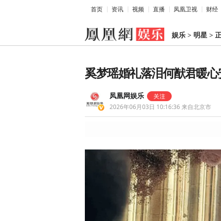
首页
资讯
视频
直播
凤凰卫视
财经
娱乐
>
明星
>
奚梦瑶婚礼落泪何猷君暖心
凤凰网娱乐
2026年06月03日 10:16:36
来自北京市