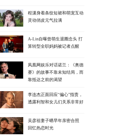
程潇身着条纹短裙和萌宠互动
灵动俏皮元气拉满
A-Lin自曝曾萌生退圈念头 打
算转型全职妈妈被记者点醒
凤凰网娱乐对话诺兰：《奥德
赛》的故事不靠未知结局，而
靠抵达之前的渴望
李连杰正面回应“偏心”指责，
透露利智和女儿们关系非常好
吴彦祖妻子晒早年亲密合照
回忆热恋时光