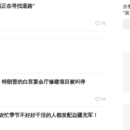
领正在寻找退路”
折
“
70
，特朗普的白宫宴会厅修建项目被叫停
56
农忙季节不好好干活的人都发配边疆充军！