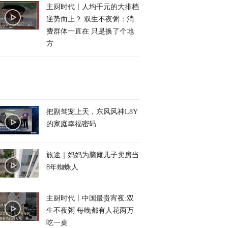
主厨时代丨人均千元的大排档
逆势而上？ 双生不夜粥：消
费群体一直在 只是换了个地
方
把副驾宠上天，东风风神L8Y
的家庭幸福密码
旅途｜妈妈为脑瘫儿子卖房当
8年蜘蛛人
主厨时代丨中国最贵宵夜:双
生不夜粥 每晚都有人花两万
吃一桌