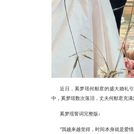
近日，奚梦瑶何猷君的盛大婚礼
中，奚梦瑶数次落泪，丈夫何猷君充满
奚梦瑶誓词完整版↓
“我越来越觉得，时间本身就是爱情