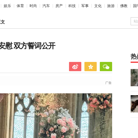
娱乐
体育
时尚
汽车
房产
科技
军事
文化
旅游
佛教
国
站
正文
安慰 双方誓词公开
热