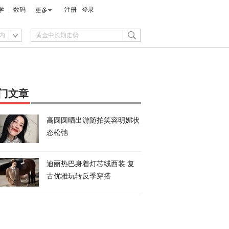
学
数码
注册
登录
更多
内
门文章
高圆圆晒出游随拍笑容明媚状
态松弛
迪丽热巴身着灯芯绒西装 复
古优雅玩转反季穿搭