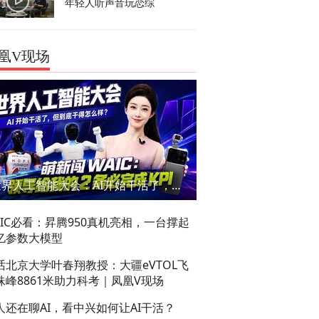
年轻人听声音玩恋综
凰V现场
世界人工智能大会：AI开始干活了，但到底干的怎么样？萌新闯WAIC
AIC必看：昇腾950真机亮相，一台撑起
亿参数大模型
话北京大学叶春翔教授：大疆eVTOL飞
珠峰8861米助力科考｜凤凰V现场
人还在聊AI，看中兴如何让AI干活？