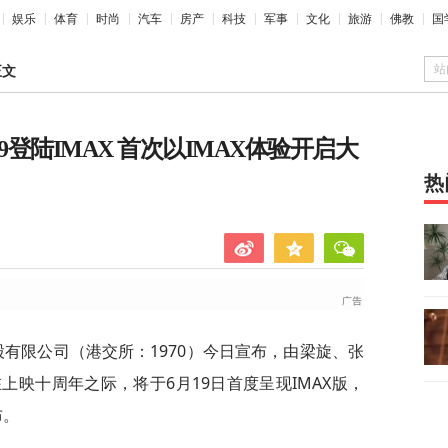
娱乐
体育
时尚
汽车
房产
科技
军事
文化
旅游
佛教
国
站
正文
9登陆IMAX 首次以IMAX体验开启大
热
中国控股有限公司（港交所：1970）今日宣布，由梁旋、张
映十周年之际，将于6月19日首度呈现IMAX版，
布。