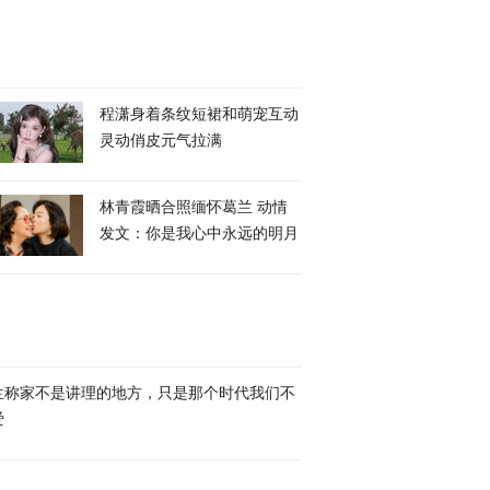
程潇身着条纹短裙和萌宠互动
灵动俏皮元气拉满
林青霞晒合照缅怀葛兰 动情
发文：你是我心中永远的明月
兰称家不是讲理的地方，只是那个时代我们不
爱