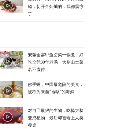
鲶，切开金灿灿的，我都震惊
了
安徽金寨甲鱼卤菜一锅煮，好
吃全凭30年老汤，大别山土菜
名不虚传
佛手螺，中国最危险的美食，
被称为来自“地狱”的海鲜
对自己最狠的生物，吃掉大脑
变成植物，最后却被端上人类
餐桌