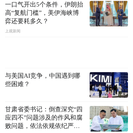
一口气开出5个条件，伊朗抬
色模型成为当日的朋友圈晒照“顶流”。
高“复航门槛”，美伊海峡博
弈还要耗多久？
上观新闻
与美国AI竞争，中国遇到哪
些困难？
国内首波口碑同步出炉，影评人大赞“一场童
甘肃省委书记：倒查深究“四
年情怀的圆满奔赴，也是一场酣畅淋漓的视
应四不”问题涉及的作风和腐
听盛宴！”观众表示“乐得不行，看得超爽！”
败问题，依法依规依纪严肃