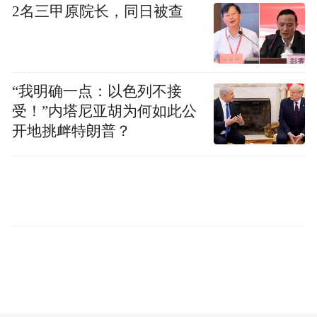
谈及此次合作，萧敬腾表示，“歌曲很轻松很
2名三甲原院长，同日被查
有记忆点。Disco是一种任何人听了都忍不住
跟着摇摆的曲风。前奏一响，我的身体就会
自动动起来。歌词很贴切，很容易就有画面
“我明确一点：以色列不接
带入感。这部电影不光是一场宇宙冒险，也
受！”内塔尼亚胡为何如此公
在描述每个人面对巨大挑战时，如何找到继
开地挑衅特朗普？
续前进的力量，最重要的是，会被满满童年
回忆感动。”
超前观影嗨翻全场 口碑爆棚全年龄零门槛入
坑