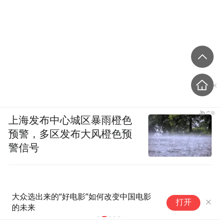
上海发布中心城区暴雨橙色
预警，多区发布大风橙色预
警信号
豆瓣电影Top1霸榜神作！《肖
戛
打开
申克的救赎》4K修复版内地定
强
档8月28日