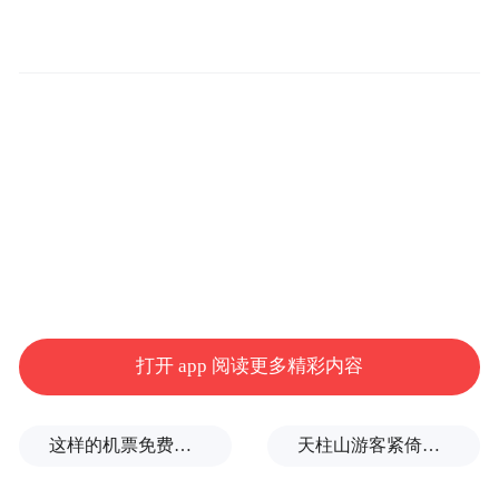
在影片今日发布的《赐予我力量》MV中，萧
敬腾身着炫彩亮片外套，从80年代电视机中
出现，在霓虹闪烁的舞台上燃情开唱。“赐予
我力量吧，以战斗中结下的吻与疤”，萧敬腾
以极具穿透力的摇滚嗓音，搭配复古Disco的
强劲律动，唱出了希曼这位英雄的力量与信
念。MV巧妙穿插电影高能片段，激昂旋律与
震撼画面相互交织，瞬间将观众拉回童年守
在电视机前的时光。
打开 app 阅读更多精彩内容
这样的机票免费退改，走错了方向
天柱山游客紧倚护栏扶手缓步下山，险被台风吹飞