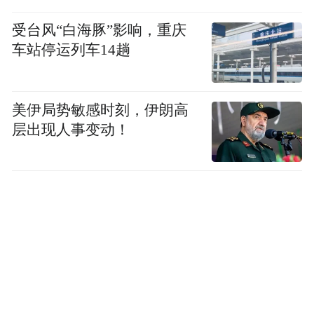
受台风“白海豚”影响，重庆
车站停运列车14趟
电影《宇宙巨人：希曼崛起》将于本周五全
美伊局势敏感时刻，伊朗高
国上映，走进影院一起喊出那句“赐予我力量
层出现人事变动！
吧”，在大银幕见证宇宙最强战神的传奇归
来！影片正在火爆预售中，速抢好位！
“特别声明：以上作品内容(包括在内的视频、图片或音
频)为凤凰网旗下自媒体平台“大风号”用户上传并发
布，本平台仅提供信息存储空间服务。
Notice: The content above (including the videos,
pictures and audios if any) is uploaded and posted
by the user of Dafeng Hao, which is a social media
platform and merely provides information storage