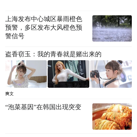
上海发布中心城区暴雨橙色
预警，多区发布大风橙色预
警信号
盗香窃玉：我的青春就是赌出来的
影片昨日在北京举办的超前观影场惊喜不
断，影院化身埃坦尼亚星球，1:1还原的辉克
堡主题装置让大家纷纷打卡，沉浸式感受童
年经典的魅力。现场还有希曼与骷髅王coser
爽文
还原经典表情包梗图，并和观众互动拍照。
“泡菜基因”在韩国出现突变
还有粉丝和希曼一起举剑摆出变身动作，走
对抗路比起肌肉，让全场氛围达到高潮。玩
具兵人展台更是成为焦点，精巧又还原的角