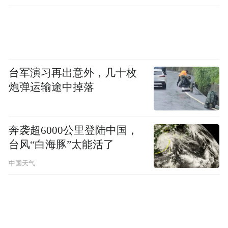
不少带孩子来的家长笑称“本来陪娃看的，结
查处腐败案件，加大通报曝
光力度
果自己比娃还嗨”，还有打工人大呼“牛马必
看爽片，肉搏拳拳到肉、又好笑又很燃，快
乐的很纯粹！”超多笑点、超燃打斗、超大肌
肉，被一致盖章为这个暑期难得能全家一起
台军演习再出意外，几十枚
炮弹运输途中掉落
冲的解压爽片。
奔袭超6000公里登陆中国，
台风“白海豚”太能活了
中国天气