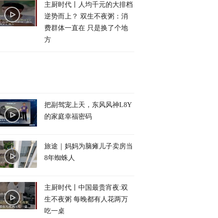
主厨时代丨人均千元的大排档
逆势而上？ 双生不夜粥：消
费群体一直在 只是换了个地
方
把副驾宠上天，东风风神L8Y
的家庭幸福密码
旅途｜妈妈为脑瘫儿子卖房当
8年蜘蛛人
主厨时代丨中国最贵宵夜:双
生不夜粥 每晚都有人花两万
吃一桌