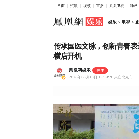
首页
资讯
视频
直播
凤凰卫视
财经
娱乐
>
电视
>
传承国医文脉，创新青春表
横店开机
凤凰网娱乐
2026年06月10日 13:38:26
来自北京市