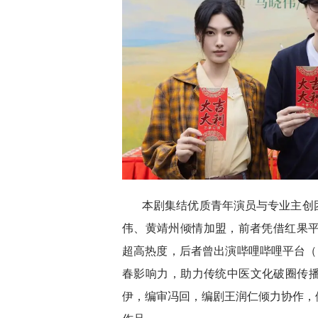
本剧集结优质青年演员与专业主创
伟、黄靖州倾情加盟，前者凭借红果平
超高热度，后者曾出演哔哩哔哩平台（
春影响力，助力传统中医文化破圈传
伊，编审冯回，编剧王润仁倾力协作，