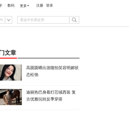
学
数码
注册
登录
更多
内
门文章
高圆圆晒出游随拍笑容明媚状
态松弛
迪丽热巴身着灯芯绒西装 复
古优雅玩转反季穿搭