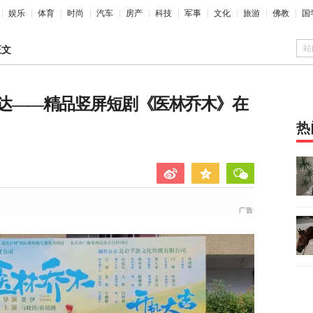
娱乐
体育
时尚
汽车
房产
科技
军事
文化
旅游
佛教
国
站
正文
达——精品竖屏短剧《医林乔木》在
热