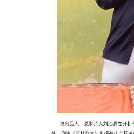
总出品人、总制片人刘泊辰在开机
外，剧集《医林乔木》也拥有扎实权威