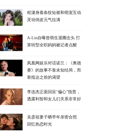
程潇身着条纹短裙和萌宠互动
灵动俏皮元气拉满
A-Lin自曝曾萌生退圈念头 打
算转型全职妈妈被记者点醒
凤凰网娱乐对话诺兰：《奥德
赛》的故事不靠未知结局，而
靠抵达之前的渴望
李连杰正面回应“偏心”指责，
透露利智和女儿们关系非常好
吴彦祖妻子晒早年亲密合照
回忆热恋时光