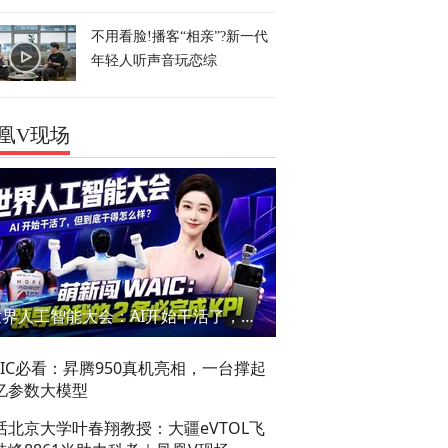
不用看脸!播客“相亲”?新一代
年轻人听声音玩恋综
凰V现场
世界人工智能大会：AI开始干活了，但到底干的怎么样？萌新闯WAIC
AIC必看：昇腾950真机亮相，一台撑起
亿参数大模型
话北京大学叶春翔教授：大疆eVTOL飞