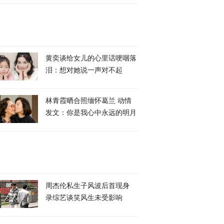
黄奕谈给女儿的心里话哽咽落
泪：想对她说一声对不起
林青霞晒合照缅怀葛兰 动情
发文：你是我心中永远的明月
周杰伦私生子风波后首现身
录综艺谈笑风生未受影响