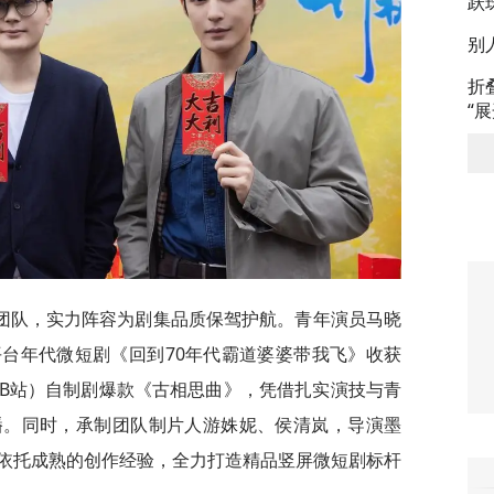
跃
别
折
“
团队，实力阵容为剧集品质保驾护航。青年演员马晓
台年代微短剧《回到70年代霸道婆婆带我飞》收获
B站）自制剧爆款《古相思曲》，凭借扎实演技与青
播。同时，承制团队制片人游姝妮、侯清岚，导演墨
依托成熟的创作经验，全力打造精品竖屏微短剧标杆