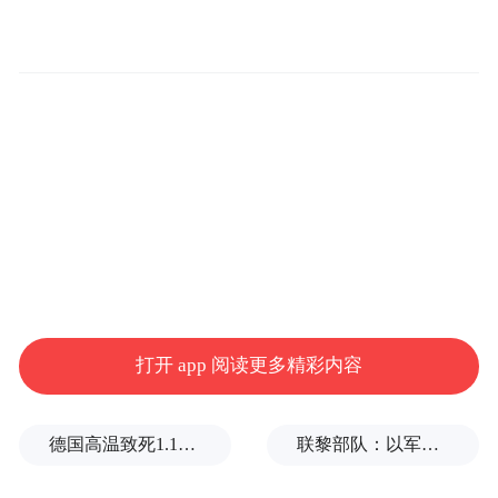
频)为凤凰网旗下自媒体平台“大风号”用户上传并发
布，本平台仅提供信息存储空间服务。
Notice: The content above (including the videos,
pictures and audios if any) is uploaded and posted
by the user of Dafeng Hao, which is a social media
platform and merely provides information storage
space services.”
打开 app 阅读更多精彩内容
德国高温致死1.19万人，为2016年来最高纪录
联黎部队：以军单日向黎发射113枚炮弹