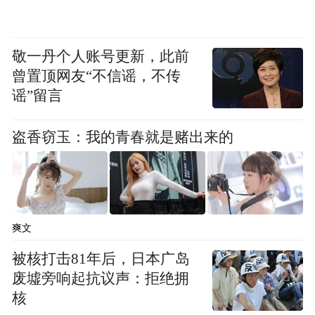
敬一丹个人账号更新，此前
曾置顶网友“不信谣，不传
谣”留言
盗香窃玉：我的青春就是赌出来的
爽文
被核打击81年后，日本广岛
废墟旁响起抗议声：拒绝拥
核