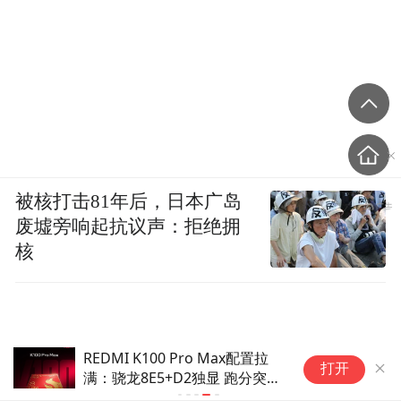
被核打击81年后，日本广岛
废墟旁响起抗议声：拒绝拥
核
REDMI K100 Pro Max配置拉
打开
满：骁龙8E5+D2独显 跑分突破
455万