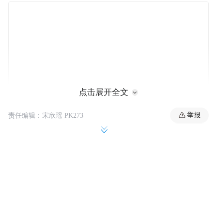
点击展开全文
举报
责任编辑：宋欣瑶 PK273
随后，惠英红在评论区回复：“谢谢你喜欢
我，我也很喜欢你！你们真的好棒！每一个
真心爱电影、真诚对电影的人，都值得被
爱。”
“特别声明：以上作品内容(包括在内的视频、图片或音