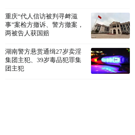
重庆“代人信访被判寻衅滋
事”案检方撤诉、警方撤案，
两被告人获国赔
湖南警方悬赏通缉27岁卖淫
集团主犯、39岁毒品犯罪集
团主犯