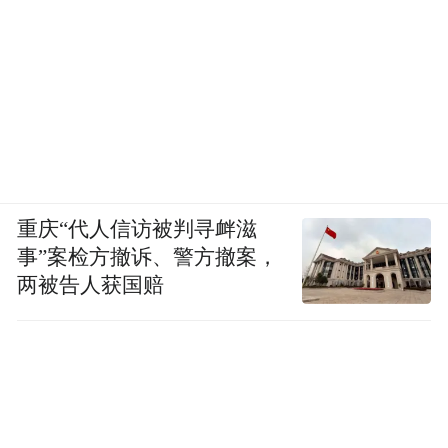
重庆“代人信访被判寻衅滋
事”案检方撤诉、警方撤案，
两被告人获国赔