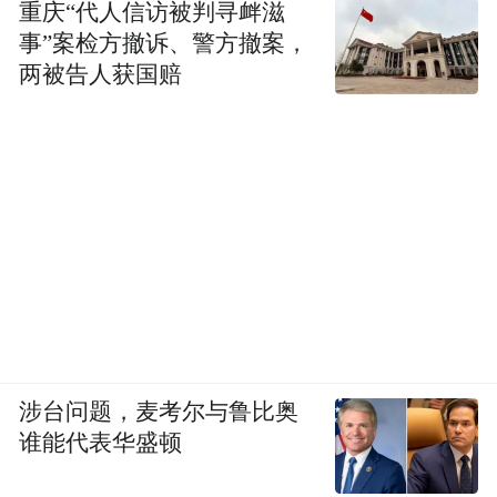
重庆“代人信访被判寻衅滋
事”案检方撤诉、警方撤案，
两被告人获国赔
涉台问题，麦考尔与鲁比奥
谁能代表华盛顿