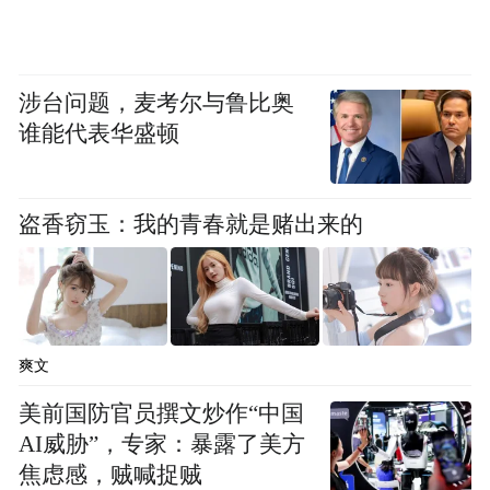
涉台问题，麦考尔与鲁比奥
谁能代表华盛顿
盗香窃玉：我的青春就是赌出来的
爽文
美前国防官员撰文炒作“中国
AI威胁”，专家：暴露了美方
焦虑感，贼喊捉贼