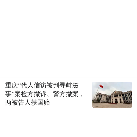
重庆“代人信访被判寻衅滋
事”案检方撤诉、警方撤案，
两被告人获国赔