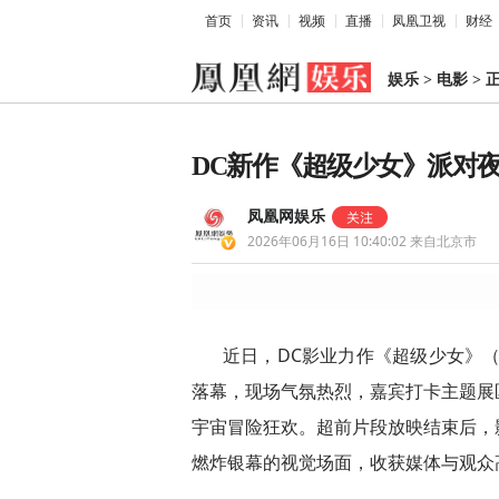
首页
资讯
视频
直播
凤凰卫视
财经
娱乐
>
电影
>
DC新作《超级少女》派对
凤凰网娱乐
2026年06月16日 10:40:02
来自北京市
近日，DC影业力作《超级少女》（S
落幕，现场气氛热烈，嘉宾打卡主题展
宇宙冒险狂欢。超前片段放映结束后，
燃炸银幕的视觉场面，收获媒体与观众