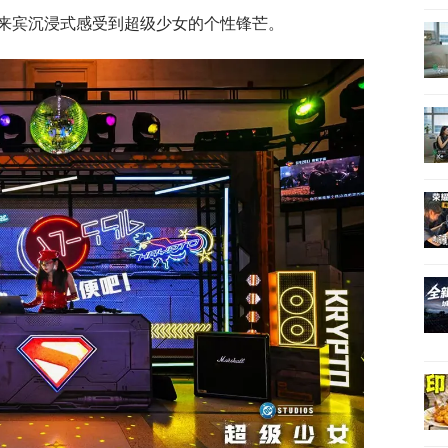
来宾沉浸式感受到超级少女的个性锋芒。