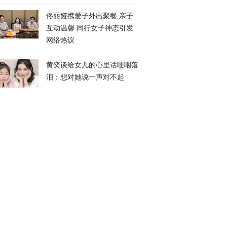
佟丽娅携爱子外出聚餐 亲子
互动温馨 同行女子神态引发
网络热议
黄奕谈给女儿的心里话哽咽落
泪：想对她说一声对不起