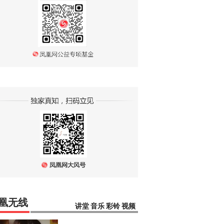
凰无线
讲堂
音乐
彩铃
视频