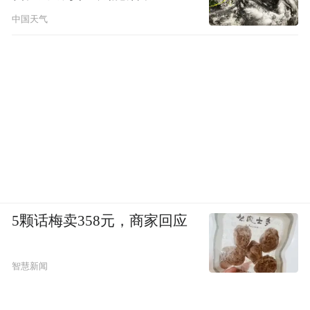
中国天气
合作层面，宣布携手周杰伦潮牌PHANTACi
推出PHANTABEAR系列收藏卡，与全球TCG
鼻祖《万智牌》达成合作，接入
Fanatics/Topps直购零售体系。更具标志性的
是，已取得《幻兽帕鲁》TCG中国区域独家
运营权，将搭建从店赛到中国冠军赛的完整
赛事体系。到2027年底，时光卡藏计划在全
国开设200家直营门店，并推出“城市店铺合
伙人计划”。
5颗话梅卖358元，商家回应
“依托714家直营影城和过亿核心会员的运营
智慧新闻
优势，我们可以打通从游戏到实体收藏，从
线下对战到赛事社群的多维体验链。”谈到时