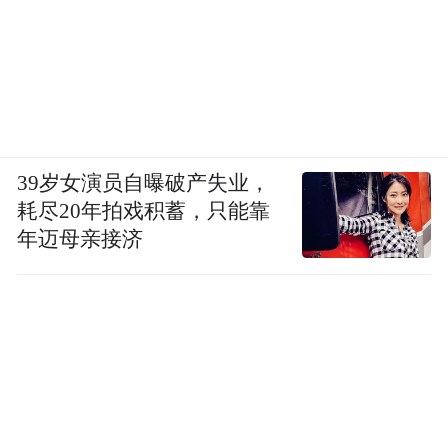
定性。
超级IP：让热爱持续生长
儒意电影副总裁黄朔介绍，过去两年，围绕
超级娱乐空间战略，儒意电影投资52TOYS，
39岁女演员自曝破产失业，
助力其进驻国内402家影城、11家海外院线，
耗尽20年拍戏积蓄，只能靠
带动GMV增幅超15%；智能大头贴品牌拍立
年迈母亲接济
方半年内全国设备突破2000台，新入驻IP超
100个，今年以来营收同比增长约40%。