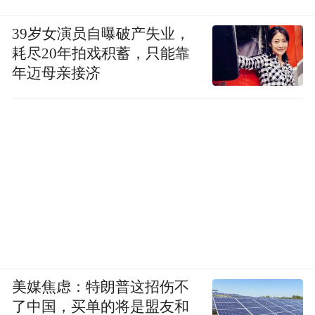
39岁女演员自曝破产失业，
耗尽20年拍戏积蓄，只能靠
年迈母亲接济
“我们要做的就是让观众充分表达出来，在某
一座城市、某一个时间点，为共同喜爱某一
部影片的那些观众完成一场放映。”杨海表
示，希望通过新模式，让年轻创作者和细分
类型影片也能被看到。为此，院线全年提供
10-20%排片进行多元化放映。
发布会上，杨海公布了多部重磅新作动向：
《年会不能停2》《转念花开》《欢迎来龙餐
美媒焦虑：特朗普这招伤不
馆》《八仙!》等已进入下一个档期；剧集
了中国，买单的将是盟友和