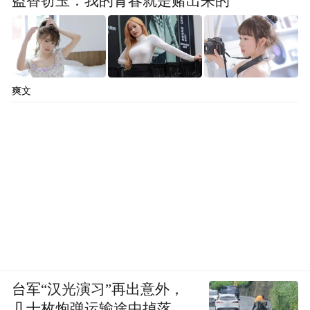
盗香窃玉：我的青春就是赌出来的
过去一年，儒意电影国内衍生品销售同比增
长18%，与38个IP达成合作，覆盖影视、游
戏、潮玩等多个类型。发布会上，儒意电影
爽文
时光衍生总经理李金蕾抛出了更尖锐的行业
命题：今天不缺爆款，缺的是让IP持续生长
的机制。
基于这一思考，影时光正搭建一套IP生态养
成系统。“不是某一个项目的方法论，而是一
整套系统能力”，李金蕾说，解决的是IP如何
被看见、被放大、被转化，最终被长期经
营。
台军“汉光演习”再出意外，
几十枚炮弹运输途中掉落，