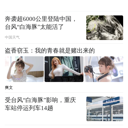
奔袭超6000公里登陆中国，
台风“白海豚”太能活了
中国天气
盗香窃玉：我的青春就是赌出来的
爽文
发布会上，围绕儒意系正在构建的“全域文娱
受台风“白海豚”影响，重庆
生态”格局，儒意电影董事长兼总裁陈祉希规
车站停运列车14趟
划了路径。