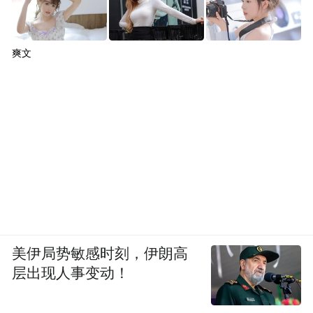
浸式体验，《黑夜告白》10城直播连线见面
会、《歌手》直播现场等活动已率先落地验
证。
爽文
AI不仅是超级场景的另一块关键拼图，也被
儒意用于多个内容的制作流程中辅助创作
者。
发布会上，儒意电影与腾讯云签署战略合
作，双方计划在数字智能店长、智能定价、
数字人运营等场景持续探索，构建从观影服
务到门店管理再到经营决策的完整智能化闭
美伊局势敏感时刻，伊朗高
环。儒意电影还成为微信Agent在影院赛道的
层出现人事变动！
独家首批合作方，用户未来可以通过智能交