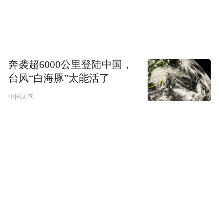
首映礼、主题策展等制造情绪共振；社交感
则通过同好互换、观赛活动、动漫市集等，
让陌生人因热爱而相聚。
奔袭超6000公里登陆中国，
基于线下体验的升级，儒意电影进一步提出
台风“白海豚”太能活了
“C2B2C”新模式——以用户的“体验期待”为
中国天气
起点，反向重构内容供给链条，推动一场由
用户体验期待引领的业态范式革新。