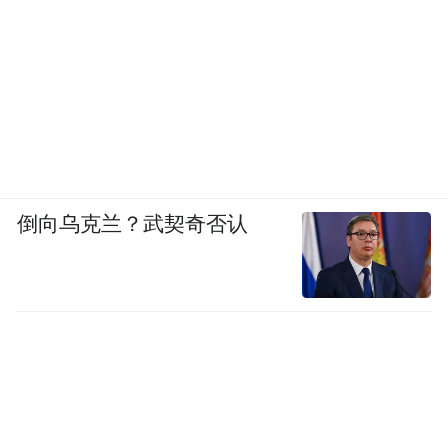
儒意电影副总裁庞慧表示，六星影城将在五
星标准之上，以更丰富的独家IP、限定内
容、前沿技术与创新体验为核心，打造“先
锋、稀缺、独特体验”的目的地，致力于成为
城市潮流文化新地标。
支撑这一升级的是“新五感”体验体系：舒适
倒向乌克兰？武契奇否认
感、沉浸感、新奇感、氛围感、社交感。舒
适感通过座椅排距、无障碍通道、女性友好
等细节，让用户进入舒展状态；沉浸感依托
IMAX、CINITY、杜比等高端影厅及全激光
放映布局；新奇感围绕“吃喝玩乐”建立选品
模型与“电影+”主题空间；氛围感通过点映、