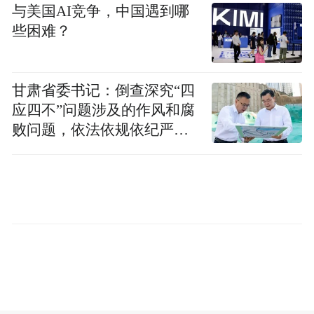
与美国AI竞争，中国遇到哪
向赋能，为传统影视产业插上智能化翅膀。
些困难？
“对儒意而言，AI 从不是创作的对立面，而
是赋能创作者、拓宽内容边界的重要抓手。”
甘肃省委书记：倒查深究“四
柯利明说，儒意坚持“内容为根、科技为
应四不”问题涉及的作风和腐
败问题，依法依规依纪严肃
翼”，依托19年积累的IP储备、成熟创作团队
查处腐败案件，加大通报曝
与完整渠道，落地全链条AI改造，推动内容
光力度
产业全面迭代升级。
“接下来，核心业务团队将完整展示儒意AI全
域落地成果。”柯利明介绍，目前已覆盖影视
剧本、美术后期、宣发推演全流程智能创
作、南瓜电影平台智能分发与精细化运营；