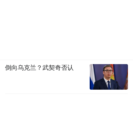
光卡藏之所以能与多个业内头部伙伴携手，
盛鑫归结为集团丰富的生态资源、院线体系
与用户触达能力。
全球内容开放
合作模式
，
为好内容找到观众
发布会上，儒意电影助理总裁及影视总经理
倒向乌克兰？武契奇否认
杨海说，当下的供给模式仍存在明显矛盾，
大量影片受限于宣发门槛高、发行链路冗
长、资源分布不均，难以高效触达观众。
基于此，儒意影视正式推出“全球内容开放合
作模式”，从“供给驱动”转向“供给+需求驱
动”。观众可以充分表达观影需求，通过预约