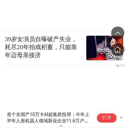
39岁女演员自曝破产失业，
“我始终相信，科技是骨骼，内容赋予灵魂。
耗尽20年拍戏积蓄，只能靠
而连接这一切的，是人与人的情感共鸣。”陈
年迈母亲接济
祉希说，今天，儒意电影不是在寻找一个答
案，而是希望寻找一条路径，一条属于中国
娱乐产业从内容到生态的路径，“在这条路径
上，我们不仅提供娱乐，更守护共鸣。”
(本文章版权归凤凰网所有，未经授权，不得转载)
首个全国产10万卡AI超集群投用；今年上
2026年旧
打开
半年人形机器人领域新设企业11.6万户｜
布线到全屋
数智早参