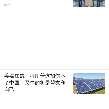
瞭望
引擎，涵盖战投、卡藏、潮玩、艺人经纪及
影视内容，以场景为载体，构建一个多源触
发、全域放大的超级IP生态。从52TOYS到拍
立方，从卡牌到潮玩，再到影视剧集，核心
是让IP在场景中持续生长。
超级场景：
重新定义
线下娱乐
边界
去年，儒意电影发布了五星影城标准，以高
美媒焦虑：特朗普这招伤不
品质体验为基石，推动影院从单一观影场所
了中国，买单的将是盟友和
向超级娱乐空间转型。今年，星级影城体系
自己
再升级——儒意电影正式推出“六星影城”规
划。