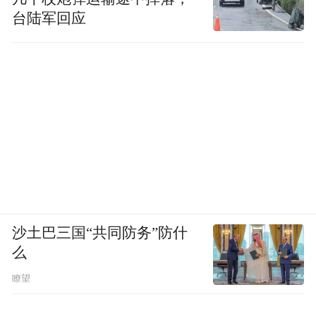
针对内容来源与供给，影时光搭建了五类IP
台陆军回应
内容池：“潮流文化池”专注价值共创，“游戏
联运池”将影院打造成玩家的第二现场，“档
期共生池”把上映节点转化为零售与体验入
口，“集团资产池”盘活内部影视、游戏、艺
人资源，“原生孵化池”则围绕“陪伴”核心建
立情绪矩阵。
发布会现场，这套内容池体系也展示了最新
的进展。表情包发送量超4亿次的“苦瓜女士”
沙土巴三国“共同防务”防什
正式与儒意电影开启联名，并已代言乳饮品
么
牌的夏季新品。“Momo&Friends”切入夜晚陪
瞭望
伴场景，回应焦虑与治愈需求，首批睡眠陪