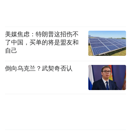
“年轻一代观众，愿意为‘体验’和‘身份认
同’多次走进我们的场域，并做长时间停
美媒焦虑：特朗普这招伤不
留。”陈祉希说，从供给到认知再到稳定关系
了中国，买单的将是盟友和
的心智养成，公司正大步走在让影院变得可
自己
玩、可逛、可社交的道路上。随着更名落
定，儒意电影与儒意系的协同也不止于“内容
倒向乌克兰？武契奇否认
+渠道”，而是以用户为中心，去构建一个内
容为核、场景为介、生态为纲，AI深度赋能
的战略协同体系。
陈祉希宣布，2026年，儒意电影“超级娱乐空
间”战略正式迈入2.0升维阶段，以“超级场景