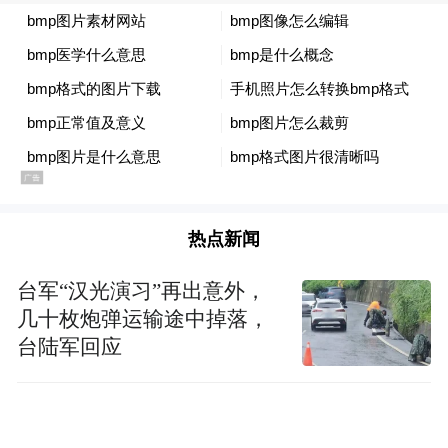
游戏工业化研发、数字衍生开发，以及线下
院线智慧运营。全方位呈现科技赋能文化的
创新实践，揭晓儒意面向智能时代的全新战
略布局。
未来，儒意坚持双线并行：一边守住文化初
心，持续打造有温度、有底蕴的精品内容；
一边紧抓AI发展机遇，加码数字技术落地，
热点新闻
以科技激活文化生产力，用人文引领技术发
台军“汉光演习”再出意外，
展，守正创新双向发力，致力打造文科技融
几十枚炮弹运输途中掉落，
合标杆，为中国文化产业高质量发展贡献儒
台陆军回应
意力量。