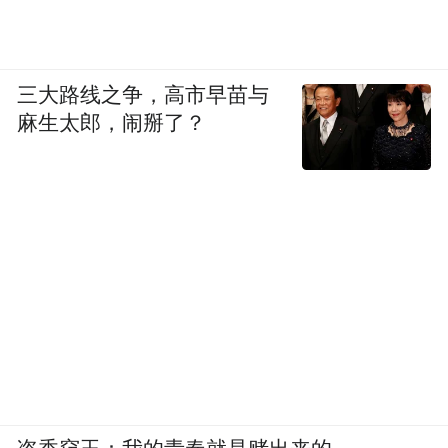
三大路线之争，高市早苗与
麻生太郎，闹掰了？
未来，儒意电影将继续在“超级场景”和“超级
IP”的方向上挖掘潜在的投资标的。在多元消
费生态领域，探索互动式、体验式消费，迎
合新消费群体个性化需求，升级产品供给；
在前沿数智科技领域，探索软硬件人工智能
应用，通过技术创新提升顾客体验。