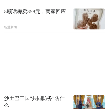
5颗话梅卖358元，商家回应
“超级场景”以院线为核心支撑。过去两年，
儒意电影持续对线下体验空间和线上自有
APP进行系统性重塑，推动线上线下一体化
智慧新闻
融合。2025年推出的五星级影城体系，品牌
净推荐值达到87%，两年增幅超30%；自渠
购票人次占比最高达51.36%，年复购率突破
56.8%。今年，星级影城将全面升级，并以
“新五感”为体验标尺，并在此基础上推出六
星影城规划，构建“电影+泛娱乐”常态化运营
模式。
沙土巴三国“共同防务”防什
“超级IP”则聚焦IP的全生命周期价值。陈祉希
么
把它比喻为支撑“超级娱乐空间”的核心业态