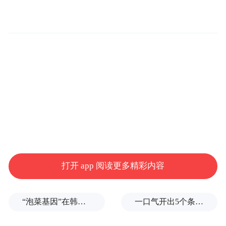
品；体验区还复刻了电影《狠家伙》中的一
处场景，嘉宾可以置身其中打卡留念。自研
食饮品牌“三口小时光”和“H2OTALKS与水
说”守在主会场入口外，吸引众多嘉宾驻足品
尝，甚至成了很多人进入娱乐现场的标
配……
打开 app 阅读更多精彩内容
“泡菜基因”在韩国出现突变
一口气开出5个条件，伊朗抬高“复航门槛”，美伊海峡博弈还要耗多久？