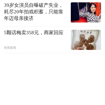
+超级IP”为核心驱动，构建可持续的价值生
39岁女演员自曝破产失业，
态壁垒。通过战略的持续深化，为增长构筑
耗尽20年拍戏积蓄，只能靠
更多稳定性，进一步拓展内容价值的边界。
年迈母亲接济
5颗话梅卖358元，商家回应
智慧新闻