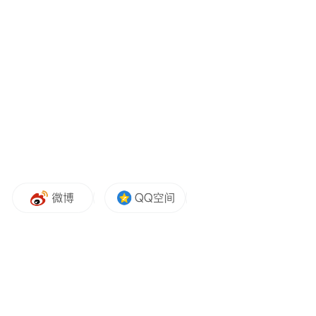
儒意系深度协同，构建全域文娱生态格局
发布会上，中国儒意董事长兼CEO柯利明回
顾了儒意深耕文化产业19年的历程。从图书
IP出版起步，儒意已成长为贯通IP孵化、影
视制作、流媒体、游戏、院线运营的全产业
链文化企业，推出了《致青春》《北平无战
事》《你好，李焕英》《我的阿勒泰》等全
民共情、口碑出圈的作品。
面对AI带来的产业机遇，柯利明表示，儒意
主动求变、全面拥抱智能技术，不畏惧变
革、不回避冲击，将AI作为创作新工具、产
业升级核心引擎，让人文底蕴与数字科技双