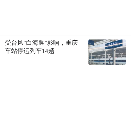
此外，承载全生态的线上入口“时光APP”完
受台风“白海豚”影响，重庆
成角色升级，转变为IP内容运营与用户共创
车站停运列车14趟
平台。
作为战略的重要延展，时光卡藏也首次亮
相。儒意电影时光卡藏总经理盛鑫将其定位
为“平台型卡牌生态运营公司”，核心是把卡
牌从单次购买推向长期参与。
产品层面，时光卡藏推出三条核心产品线：
高端收藏“时光礼物”系列、承接影视综艺IP