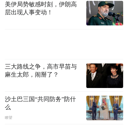
美伊局势敏感时刻，伊朗高
过去一年，儒意电影沿着“超级娱乐空间”战
层出现人事变动！
略持续深化，交出了一份扎实的答卷。
2025年，公司实现扭亏为盈，以品质赢得增
长。2026年春节档，全国票房TOP10影城中
儒意电影独占6席，TOP100影城占65席，经
营效率保持行业领先，单银幕产出达到行业
三大路线之争，高市早苗与
平均水平的2.1倍。内容侧，过去一年推出18
麻生太郎，闹掰了？
部电影，斩获150亿票房，全面覆盖重点档
期。2025年国内衍生品销售同比增长18%，
线上APP加小程序Rtime会员突破1亿，自渠
沙土巴三国“共同防务”防什
么
注册用户增长超过2000万。四款头部游戏IP
的联名合作，实现了300万25岁以下客群的拉
瞭望
新。