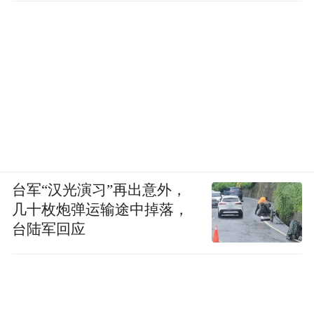
互完成选片咨询、一键购票乃至观影互动。
儒意AI制作实验室负责人尹思勰分享了AI赋
能影视创作的最新探索。过去一年，实验室
的目标是让AI“长出手和脚”，成为创作者手
中强大、易用的工具。
现场播放了一段实验室用AI赋能全CG全流
程，探索测试的《折叠城市》创意片段。尹
台军“汉光演习”再出意外，
思勰介绍，该片全程由业内导演、摄影、美
几十枚炮弹运输途中掉落，
术、视效、声音、音乐、造型等专业人员操
台陆军回应
盘，整个团队从前期内容创意、概念设计，
到剪辑流程等，都秉承传统的生产创作逻
辑，并充分发挥了创作者在最终成片中的决