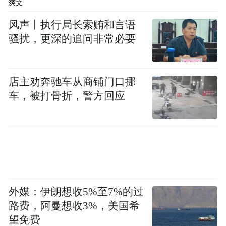
爽文
风声丨执行局长索贿和言语
骚扰，更深的追问非常必要
店主劝奔驰车从商铺门口挪
车，被打骨折，警方回应
外媒：伊朗想收5%至7%的过
路费，阿曼想收3%，美国希
望免费