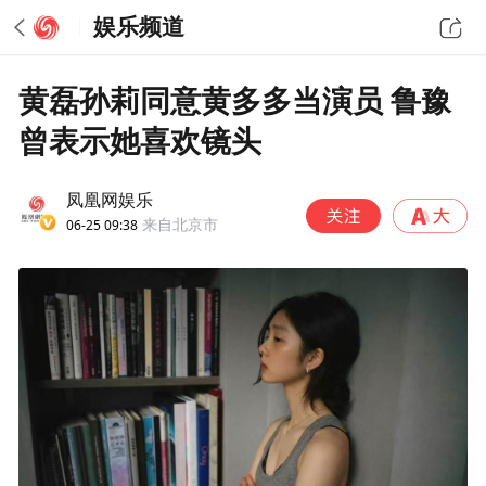
娱乐频道
黄磊孙莉同意黄多多当演员 鲁豫
曾表示她喜欢镜头
凤凰网娱乐
06-25 09:38
来自北京市