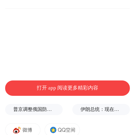
员吗，她说随便。鲁豫问：“她要当演员的
话，你们同意吗？”黄磊说：“她想干什么，
我都会同意的。”
“特别声明：以上作品内容(包括在内的视频、图片或音
频)为凤凰网旗下自媒体平台“大风号”用户上传并发
布，本平台仅提供信息存储空间服务。
Notice: The content above (including the videos,
pictures and audios if any) is uploaded and posted
by the user of Dafeng Hao, which is a social media
platform and merely provides information storage
打开 app 阅读更多精彩内容
space services.”
普京调整俄国防部高层人事布局，重用实战将领削弱“办公室将军”
伊朗总统：现在与最高领袖的联系非常困难