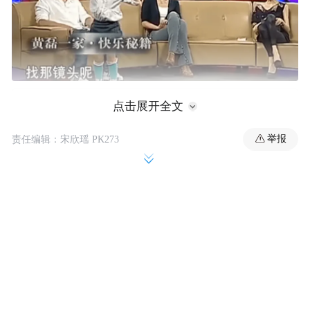
点击展开全文
举报
责任编辑：宋欣瑶 PK273
黄磊孙莉曾带5岁的黄多多上《鲁豫有约》，
多多一直追着镜头跑，黄磊问她长大后当演