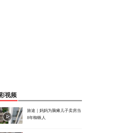
彩视频
旅途｜妈妈为脑瘫儿子卖房当
8年蜘蛛人