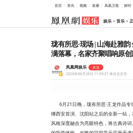
首页
资讯
视频
直播
凤凰卫视
财经
娱乐
>
音乐
>
珑有所思·现场 | 山海赴雅
满落幕，名家齐聚唱响原创
凤凰网娱乐
2026年06月26日 11:59:37
来自北京市
6月21日晚，珑有所思·王龙作品
继西安首演、沈阳站之后的全新一站，
风格深度融合为亮眼特色，将古典诗词
的听觉体验。当晚的深圳音乐厅座无虚