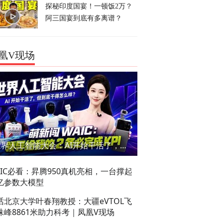
探秘印度国宴！一顿饭2万？
阿三国宴到底有多离谱？
凰V现场
世界人工智能大会：AI开始干活了，但到底干的怎么样？萌新闯WAIC
AIC必看：昇腾950真机亮相，一台撑起
亿参数大模型
话北京大学叶春翔教授：大疆eVTOL飞
珠峰8861米助力科考｜凤凰V现场