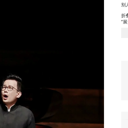
别
折
“