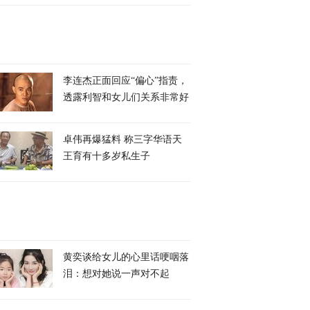
李连杰正面回应“偏心”指责，
透露利智和女儿们关系非常好
卓伟再爆猛料 称三字华语天
王育有十多岁私生子
黄奕谈给女儿的心里话哽咽落
泪：想对她说一声对不起