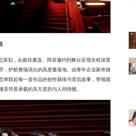
唱
总策划，从曲目遴选、阵容邀约到舞台呈现全程深度
节，护航整场演出的高质量落地。由青年企业家佟德
态串联起每一首作品的创作脉络与背后故事，带领观
懂音符里承载的东方意韵与人间情愫。