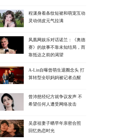
程潇身着条纹短裙和萌宠互动
灵动俏皮元气拉满
凤凰网娱乐对话诺兰：《奥德
赛》的故事不靠未知结局，而
靠抵达之前的渴望
A-Lin自曝曾萌生退圈念头 打
算转型全职妈妈被记者点醒
曾沛慈经纪方就争议发声 不
希望任何人遭受网络攻击
吴彦祖妻子晒早年亲密合照
回忆热恋时光