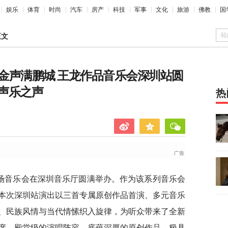
娱乐
体育
时尚
汽车
房产
科技
军事
文化
旅游
佛教
国
站
正文
韵 金声满鹏城 王龙作品音乐会深圳站圆
声乐之声
热
专场音乐会在深圳音乐厅圆满举办。作为该系列音乐会
本次深圳站演出以三首专属原创作品首演、多元音乐
、民族风情与当代情愫织入旋律，为听众带来了全新
席，殿堂级的演唱阵容、底蕴深厚的原创作品、极具