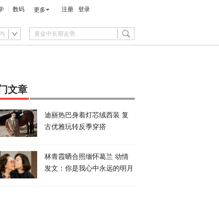
学
数码
注册
登录
更多
内
门文章
迪丽热巴身着灯芯绒西装 复
古优雅玩转反季穿搭
林青霞晒合照缅怀葛兰 动情
发文：你是我心中永远的明月