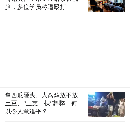
脑，多位学员称遭殴打
拿西瓜砸头、大盘鸡放不放
土豆、“三支一扶”舞弊，何
以令人意难平？