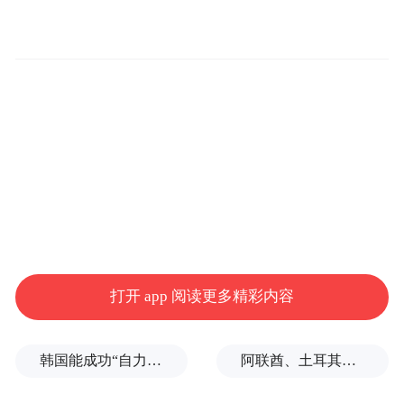
由高兴传媒联合出品现实力作《生万物》更
是实力出圈，斩获两项核心大奖：编剧王贺
打开 app 阅读更多精彩内容
凭借细腻扎实、贴近生活的剧本创作，拿下
最佳编剧（改编）；演员迟蓬以极具层次
韩国能成功“自力更生”吗？
阿联酋、土耳其、沙特等8国外长发表联合声明
感、充满烟火气的精湛演绎，摘得最佳女配
角双项荣誉，实至名归。