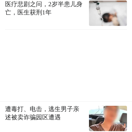
医疗悲剧之问，2岁半患儿身
亡，医生获刑1年
遭毒打、电击，逃生男子亲
述被卖诈骗园区遭遇