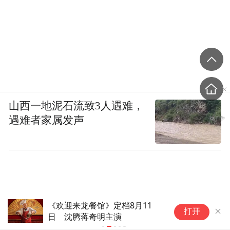
山西一地泥石流致3人遇难，
遇难者家属发声
拥抱AI转型与精品化，天桥短剧
聚
打开
的“突围样本”
实
纪