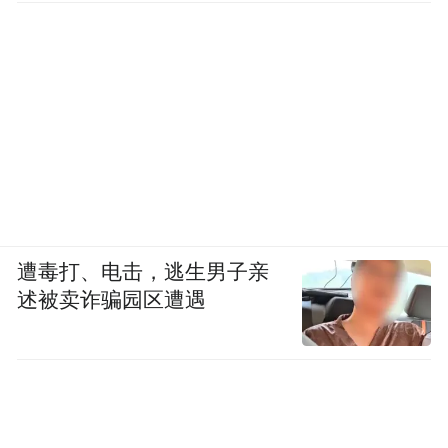
遭毒打、电击，逃生男子亲
述被卖诈骗园区遭遇