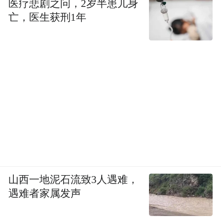
医疗悲剧之问，2岁半患儿身
亡，医生获刑1年
山西一地泥石流致3人遇难，
遇难者家属发声