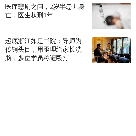
医疗悲剧之问，2岁半患儿身
亡，医生获刑1年
起底浙江如是书院：导师为
传销头目，用歪理给家长洗
脑，多位学员称遭殴打