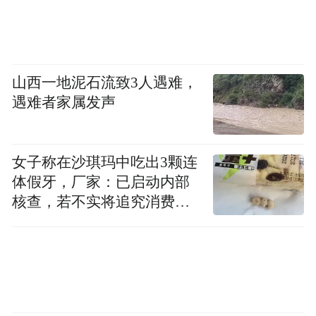
质影视内容走向国际，携手行业从业者共同
推动国产电视内容高质量发展，让更多兼具
人文价值与传播力的好作品走向大众、走向
山西一地泥石流致3人遇难，
世界。
遇难者家属发声
“特别声明：以上作品内容(包括在内的视频、图片或音
频)为凤凰网旗下自媒体平台“大风号”用户上传并发
布，本平台仅提供信息存储空间服务。
女子称在沙琪玛中吃出3颗连
Notice: The content above (including the videos,
体假牙，厂家：已启动内部
pictures and audios if any) is uploaded and posted
核查，若不实将追究消费者
by the user of Dafeng Hao, which is a social media
诬陷责任
platform and merely provides information storage
space services.”