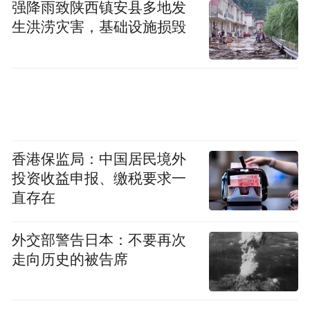
强降雨致陕西镇安县多地发
生洪涝灾害，基础设施损毁
作为《生万物》联合出品方，高兴传媒长期
坚守精品内容创作路线，持续深耕现实题材
赛道，坚持打造有温度、有深度、有力量的
香港保监局：中国居民境外
国产影视作品。
投资收益申报、缴税要求一
直存在
杨幂担任白玉兰中国电视节目海外推广大
使，也为国产影视内容国际化传播注入全新
外交部警告日本：不要再次
动能。未来高兴传媒将以此次获奖为新起
走向历史的被告席
点，持续挖掘优质文学IP，打磨更多贴合时
代、扎根百姓的精品剧集；同时积极助力优