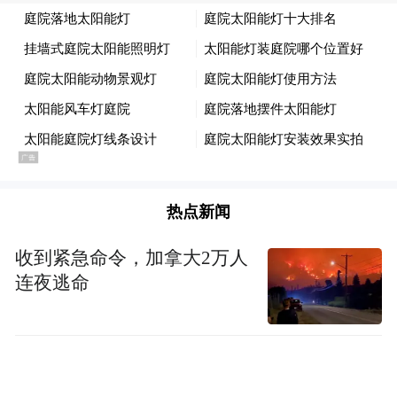
漫画名场面重磅重现 IMAX大银幕尽显细节
张力
同步释出的IMAX海报中，蜘蛛侠身着全新战
衣俯冲于纽约高楼之间，楼宇玻璃映出战衣
热点新闻
轮廓，视觉冲击力十足。而IMAX超大画幅带
来的满格银幕张力，将蛛丝飞荡时的速度感
收到紧急命令，加拿大2万人
与高空穿梭的空间感尽数放大，中国观众将
连夜逃命
抢先体验大银幕带来的震撼冲击，置身纽约
街头与蜘蛛侠并肩作战。
影片的动作场面同样迎来质的飞跃。不仅特