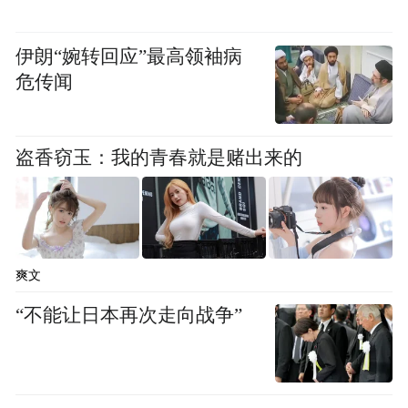
邀成家班担任动作指导，打造专属动作体
系，让动作戏更加丝滑流畅，更在拍摄时大
伊朗“婉转回应”最高领袖病
危传闻
量使用威亚实拍与实景搭建，彻底摆脱对CG
特效的依赖，让影片具有更真实的视觉表现
力。此前发布的漫画特辑中，主创团队同样
盗香窃玉：我的青春就是赌出来的
运用特技实拍，将多款经典漫画封面搬上银
幕。在420帧超高帧率的拍摄条件下，诸多几
乎无法完成的特技动作，荷兰弟仅用两三遍
便能精准完成，导演忍不住惊呼“他对全身每
爽文
一块肌肉的掌控力到底有多强！”
“不能让日本再次走向战争”
全新战衣既是蜘蛛侠十年成长的集大成之
作，更象征着属于蜘蛛侠的全新冒险即将开