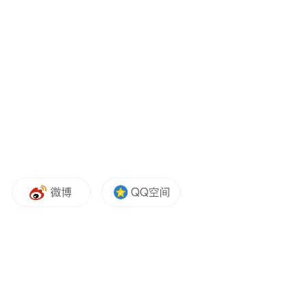
料的自然褶皱与真实织物触感，使战衣随动
作呈现出自然的材质肌理，角色的真实感瞬
间扑面而来。