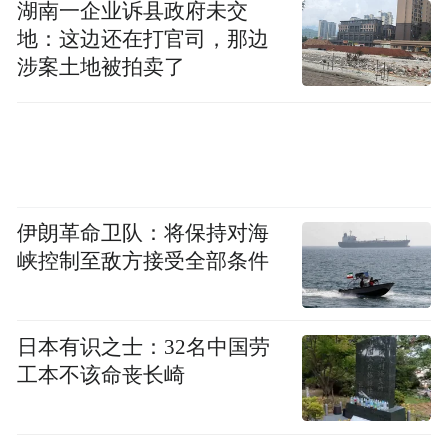
启。电影《蜘蛛侠：崭新之日》由汤姆·赫兰
湖南一企业诉县政府未交
地：这边还在打官司，那边
德、赞达亚、马克·鲁法洛领衔主演，乔·博恩
涉案土地被拍卖了
瑟、萨迪·辛克等实力派演员重磅加盟。7月
29日全球领先上映，全新战衣即将迎来大银
幕首秀，走进影院，见证孤勇蜘蛛侠破茧重
生。
伊朗革命卫队：将保持对海
“特别声明：以上作品内容(包括在内的视频、图片或音
峡控制至敌方接受全部条件
频)为凤凰网旗下自媒体平台“大风号”用户上传并发
布，本平台仅提供信息存储空间服务。
Notice: The content above (including the videos,
pictures and audios if any) is uploaded and posted
日本有识之士：32名中国劳
by the user of Dafeng Hao, which is a social media
工本不该命丧长崎
platform and merely provides information storage
space services.”