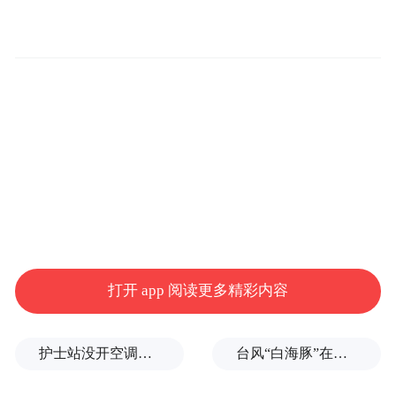
回归街头少年人设 全新战衣致敬历代蜘蛛侠
本次释出的战衣特辑，呈现了整套战衣从外
观设计到实物制作的全过程。镜头从战衣全
景逐步拉近到布料纹理、蛛网标识等细节特
写，其间穿插三代蜘蛛侠同框的经典画面，
完整诠释了新一代蜘蛛战衣的设计理念。
荷兰弟全程深度参与创作，为致敬托比·马奎
尔及安德鲁·加菲尔德两代蜘蛛侠，在新一代
打开 app 阅读更多精彩内容
战衣中融入历代战衣的经典元素。同时为深
度贴合彼得·帕克的街头少年形象与人物设
护士站没开空调、全员向领导打招呼被表扬？上海一民营医院回应
台风“白海豚”在浙江乐清二次登陆
定，制作团队决定回归“手搓装备”的原生模
式，更符合设计逻辑的前提下，特意保留布