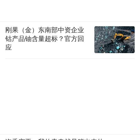
《天涯侠医》把场景从干净明亮的香港医
院，一下子拉到了战火纷飞、物资匮乏的非
洲。没有先进的仪器，没有宽敞的手术室，
刚果（金）东南部中资企业
只有最基本的医疗设备，和随时可能砸下来
钴产品铀含量超标？官方回
应
的炸弹。在那种极端环境里，治病救人不再
只是一份职业，它变成了一种超越职业本身
的命题。
这部剧最打动我的，是它的去戏剧化。没有
没完没了的尔虞我诈，也看不到正邪分明的
角色对立，只是一群医生在极端处境下的日
常。他们付出，也得到回馈；他们救助别
人，也在这一路上反复认清自我。