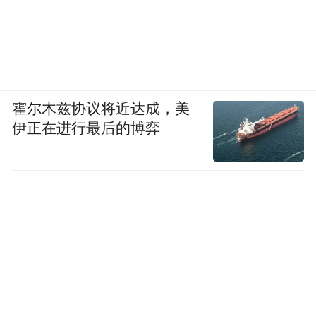
场，它还可以关于人在最极端的环境里，如
何小心翼翼地护住彼此的尊严。
回过头看这几部经典，会发现它们走的路各
不相同。《白色巨塔》披着权力斗争的外
霍尔木兹协议将近达成，美
衣，内里是理想主义的悲歌。《妙手仁心》
伊正在进行最后的博弈
在专业主义的底子上，铺满成年人的温情。
《天涯侠医》举着人道主义的旗帜，拓宽了
医疗剧的边界。
这三部剧主题不同，但有一点是相通的，谁
都没有把医疗本身当成目的，而是把它看作
一扇窗。透过这扇窗，去看权力、看人性、
看伦理、看理想与现实之间那条永远含混的