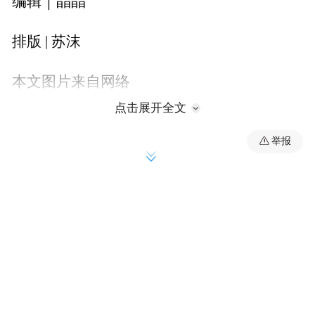
编辑｜晶晶
排版 | 苏沫
本文图片来自网络
点击展开全文
《问心2》播出过半。说实话，这几年我对内
举报
娱职场剧已经不抱什么期待了。披着白大褂
谈恋爱，或者把职场写成宫斗，都快成标配
了。
所以看到《问心2》开播后渐渐走高的热度，
我是有点意外的。更意外的是，翻了一圈评
论区，居然没瞧见医学生大规模吐槽这里不
对那里穿帮。