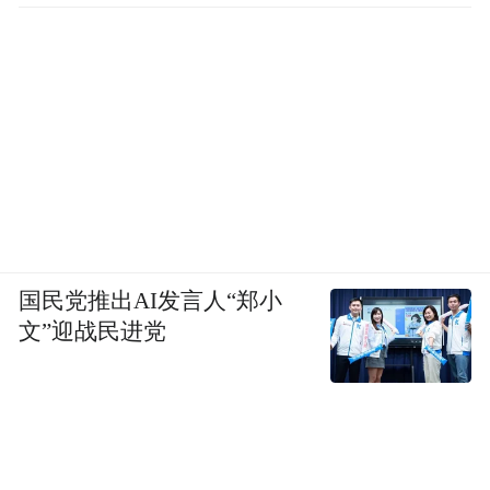
医院里的生离死别与酒吧里的推杯换盏交替
出现，职业的紧绷和生活的松弛被编进了同
一张网里，让你觉得这些医生不是高高在上
的神，而是和我们一样会累会痛、会生病的
人。
这种在专业底子上铺开生活流的手法，后来
几乎成了TVB职业剧的标配，但《妙手仁
国民党推出AI发言人“郑小
心》做得最不费力，因为它从来不想着刻意
文”迎战民进党
输出价值观，它只是把真实的人间百态诚实
呈现，由你自己去看、去感受。
比起前两部，《天涯侠医》的知名度要低得
多，但它在我心里有一个很特别的位置。它