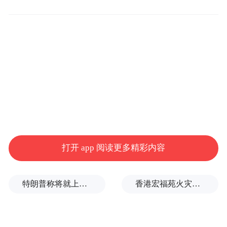
打开 app 阅读更多精彩内容
特朗普称将就上诉法院涉白宫宴会厅项目裁决提起上诉
香港宏福苑火灾跨部门调查最终报告：大火或由烟头引起