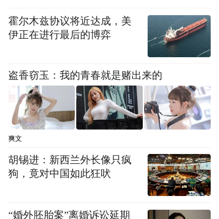
霍尔木兹协议将近达成，美
伊正在进行最后的博弈
金融剧里交易员敲错键盘，法律剧里律师念
盗香窃玉：我的青春就是赌出来的
错法条，大部分人未必能立刻察觉。但医院
不一样，几乎人人都去过医院，都见过医生
怎么说话、怎么走路、手术室大概长什么
样。我们对那个场景有一种天然的熟悉感，
爽文
任何一点虚假都会在第一时间被察觉。
胡锡进：新西兰外长像只疯
狗，竟对中国如此狂吠
更麻烦的是专业门槛。编剧要凭空建构一个
被术语包围的日常，从病例设定到急救流
“婚外胚胎案”离婚诉讼延期
程，哪个环节出了错，都会立刻成为靶子。