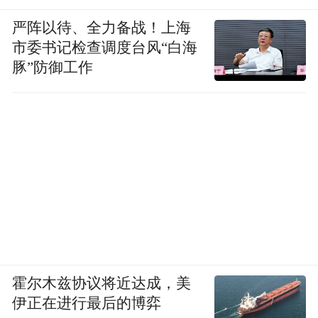
不满足于“治病救人”这四个字。它们都找到
严阵以待、全力备战！上海
了独特的视角，把手术刀探向了比疾病更深
市委书记检查调度台风“白海
更远的地方。
豚”防御工作
有人把《白色巨塔》比作医疗版的“权力的游
戏”，教授选举、派系斗争、拉票受贿，浪速
医大的走廊里确实弥漫着官场气息。但这部
剧最残忍的地方在于，财前五郎从来不是一
个脸谱化的反派。他是个用堕落的方式去追
求理想的悲剧人物。
霍尔木兹协议将近达成，美
伊正在进行最后的博弈