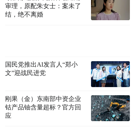
审理，原配朱女士：案未了
结，绝不离婚
但专业只是及格线。真正让医疗剧和其他职
场剧彻底拉开距离的，是它的舞台天然就在
生与死的交界处。
律政剧可以写程序正义与实体正义的拉扯，
商战剧可以写资本的冷酷与人性的温度，这
国民党推出AI发言人“郑小
文”迎战民进党
些更多是观念层面的矛盾。
刚果（金）东南部中资企业
钴产品铀含量超标？官方回
应