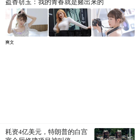
盗香窃玉：我的青春就是赌出来的
爽文
人道主义在这里不是什么宏大的口号，而是
每一次在简陋手术台上的坚持，还有每一次
耗资4亿美元，特朗普的白宫
明知无力却还是选择去做的勇气。