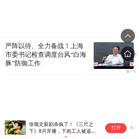
能不能扛起这面大旗？坦白讲，我不太乐
观。医疗剧是职业剧里的“重工业”，需要专
业的编剧，严谨的顾问，投入巨大的心血。
医疗剧最迷人的地方也就在这里，它的舞台
严阵以待、全力备战！上海
天然落在生与死的交界处。真正值得拍的，
市委书记检查调度台风“白海
从来不是生死本身，而是横亘在生死之间的
豚”防御工作
那些永恒问题。它们可能没有答案，却让我
们一次次陷进去，反复回味。
“特别声明：以上作品内容(包括在内的视频、图片或音
频)为凤凰网旗下自媒体平台“大风号”用户上传并发
布，本平台仅提供信息存储空间服务。
张颂文新剧杀疯了！《三尺之
白
Notice: The content above (including the videos,
打开
下》8月开播，下岗工人被逼黑
组
pictures and audios if any) is uploaded and posted
化太戳心
常