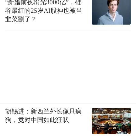
“新婚前夜输光3000亿”，硅
谷最红的25岁AI股神也被当
韭菜割了？
胡锡进：新西兰外长像只疯
狗，竟对中国如此狂吠