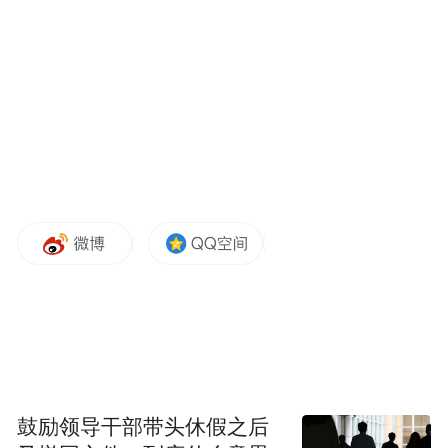
两季加起来请了百多位医疗顾问，从三甲医
院到国际医疗器械公司全程参与，镜头里是
逼仄的门诊走廊、冷白光的急诊留观室，有
网友说，终于像真的三甲公立医院了。
鼓励领导干部带头休假之后