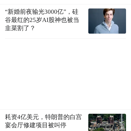
坚持理想，还是后悔理想实现得不够彻底。
“新婚前夜输光3000亿”，硅
谷最红的25岁AI股神也被当
韭菜割了？
《白色巨塔》的伟大，在于它不给答案，它
只是把理想主义者如何在体制中活下去这道
耗资4亿美元，特朗普的白宫
题，摆在你面前。财前和里见，一个代表医
宴会厅修建项目被叫停