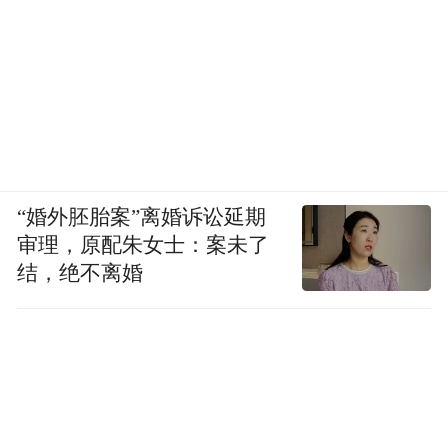
《妙手仁心》系列最妙的地方，是职业线和
生活线互不耽误，又彼此成全。
“婚外胚胎案”离婚诉讼延期
审理，原配朱女士：案未了
结，绝不离婚
职业线上，它在专业医疗顾问参与下拍摄，
场景高度还原香港医院真实样貌，医疗案例
铺得很广。有个反复被讨论的情节，一个生
命垂危的绑匪被推进来，救还是不救？道德
和法律的撕扯摆在面前，这种对职业伦理的
探讨，是港剧当年远远超前的原因。