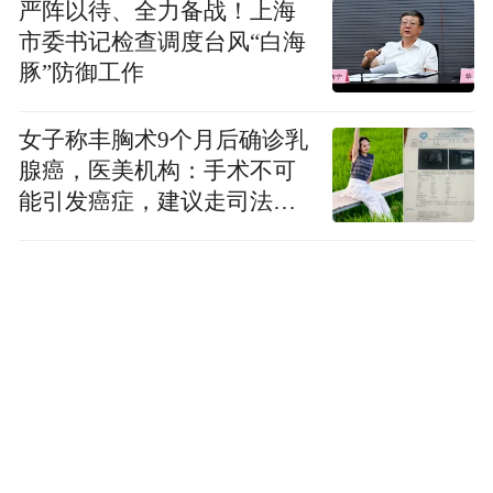
严阵以待、全力备战！上海
命上，冲突不是该不该这么做，而是这么做
市委书记检查调度台风“白海
了，那个人可能就会死。这种代价，让每一
豚”防御工作
个选择都沉重得让人张不开嘴。
女子称丰胸术9个月后确诊乳
腺癌，医美机构：手术不可
能引发癌症，建议走司法途
径
经典医疗剧之所以动人，也正是因为它们从