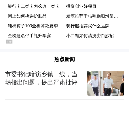
主创坚守初心！超前点映口碑出圈引共鸣
热点新闻
作为一部“无名导、无流量明星、无资本加
市委书记暗访乡镇一线，当
持”的现实主义影片，《命抉》从创作之初便
场指出问题，提出严肃批评
拒绝影视市场泛滥的“预制套路化”创作模
式。主创团队扎根现实深耕创作，反复打磨
剧本内容，历经数十次修改调整，顶住题材
尺度压力，敢于直面底层小人物生存困境、
人性一念之差等大众身边存在的社会议题，