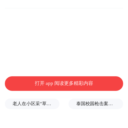
够真！真实事件改编勾勒小人物命运悲歌
本次曝光的定档海报氛围感沉郁厚重，整体
采用黑白高级写实基调，截取男主角屠本谦
半张面部特写，双眼裹挟着隐忍、委屈、挣
打开 app 阅读更多精彩内容
扎与绝望的多重复杂情绪，眼底藏着半生难
以言说的心事，道尽底层小人物身不由己的
老人在小区采“草药”煮水，妻子喝了昏迷进医院ICU，儿子则精神错乱、摔得遍体鳞伤
泰国校园枪击案致9死，枪手父亲道歉
压抑宿命。画面中部苍劲凌厉的“命抉”书法
字体搭配斑驳血点意象，直观点题“一念抉
择，一生宿命”的核心主题，暗合角色善恶拉