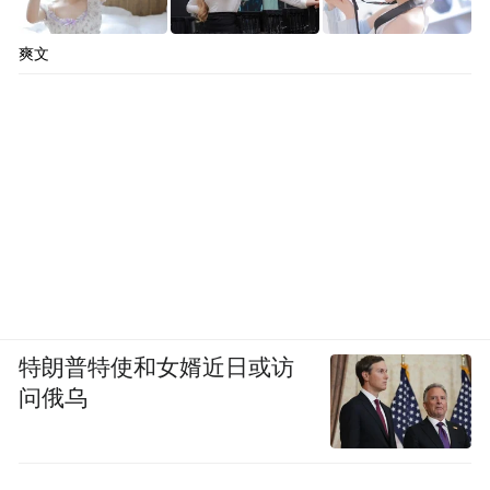
爽文
特朗普特使和女婿近日或访
问俄乌