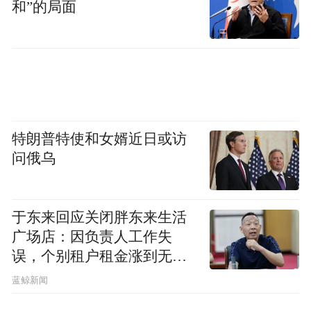
和”的局面
无法平复情绪”，有人感慨“这不只是电影，
身边随处可见相似的无奈与挣扎”。影评人评
价该片褪去戏剧化夸张滤镜，以白描式写实
手法描摹人性复杂，没有绝对的好人与恶
人，每一个角色都被时代与境遇裹挟，故事
落笔不止于一场悲剧审判，更兼具普法警示
特朗普特使和女婿近日或访
价值与社会反思意义。
问俄乌
影片由武汉光亚文化艺术发展有限公司、苏
州狼桃影视科技有限公司出品，威海佳润文
于东来回应关闭胖东来生活
广场店：因负责人工作失
化传播有限公司、般若识企业管理（北京）
误，个别租户租金涨到无法
有限公司联合出品，北京樱桃泡泡传媒有限
想象
蓝鲸新闻
公司宣传营销。7 月 10 日，电影《命抉》正
式登陆全国院线，这场关于选择、救赎与代