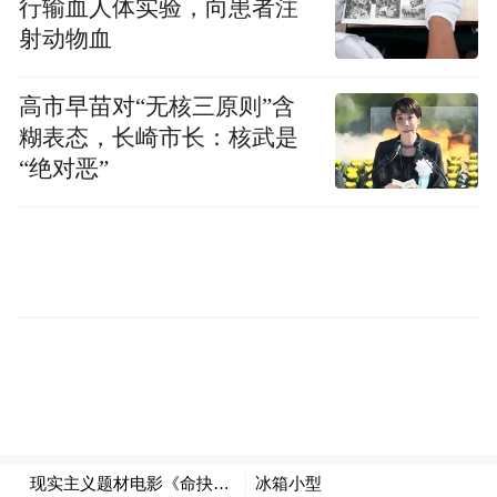
行输血人体实验，向患者注
片平铺直叙的模式。在同步上线的预告片
射动物血
中，展现了影片非线性叙事脉络，“劫、债、
高市早苗对“无核三原则”含
恶、果”四章因果结构初见雏形，车祸藏尸、
糊表态，长崎市长：核武是
拆迁矛盾、情感遗憾、校园对峙四大关键剧
“绝对恶”
情线索交织铺开，节奏层层收紧，完整还原
老实本分的底层酿酒人屠本谦，在生活重压
与一念过错裹挟之下走向毁灭的全过程，镜
头锋利克制，冲突直击人心。