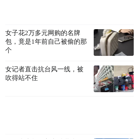
价的人性思辨大戏即将拉开帷幕，静待观众
走进影院，读懂成年人进退两难的人生抉
择，正视情绪与人生的每一次关键取舍。
女子花2万多元网购的名牌
包，竟是1年前自己被偷的那
个
“特别声明：以上作品内容(包括在内的视频、图片或音
频)为凤凰网旗下自媒体平台“大风号”用户上传并发
布，本平台仅提供信息存储空间服务。
女记者直击抗台风一线，被
Notice: The content above (including the videos,
吹得站不住
pictures and audios if any) is uploaded and posted
by the user of Dafeng Hao, which is a social media
platform and merely provides information storage
space services.”