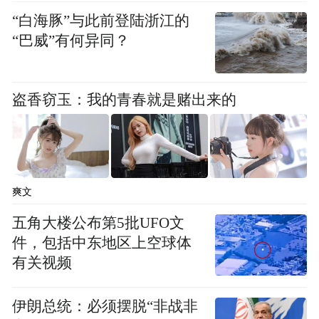
如手术刀般剖开当代普通人的精神困境。
“白海豚”与此前登陆浙江的
“巴威”有何异同？
盗香窃玉：我的青春就是赌出来的
爽文
五角大楼公布第5批UFO文
件，包括中东地区上空球体
在前期武汉、宜昌等多地路演、超前点映活
有关视频
动中，电影已经收获扎实口碑底盘。不少提
伊朗总统：必须摆脱“非战非
前观影的观众看完直言 “后劲巨大，看完久久