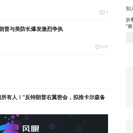
别
7
折
“
朗普与美防长爆发激烈争执
117
们所有人！”反特朗普右翼密会，拟推卡尔森备
34
长看上你了”，背后有大问题