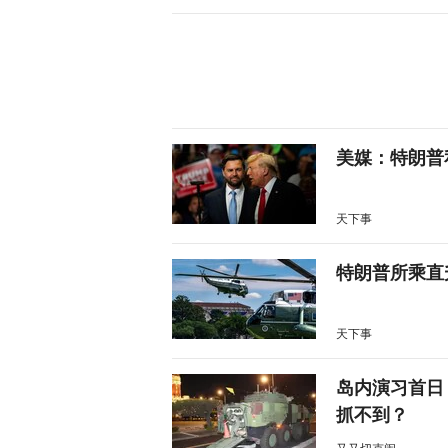
美媒：特朗普
天下事
特朗普所乘直
天下事
岛内演习首日
抓不到？