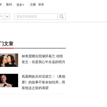
学
数码
注册
登录
更多
内
门文章
林青霞晒合照缅怀葛兰 动情
发文：你是我心中永远的明月
凤凰网娱乐对话诺兰：《奥德
赛》的故事不靠未知结局，而
靠抵达之前的渴望