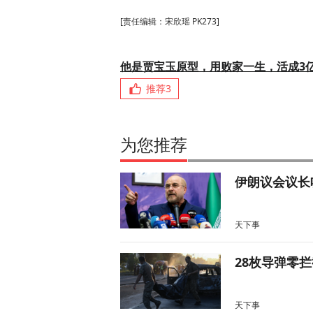
[责任编辑：宋欣瑶 PK273]
他是贾宝玉原型，用败家一生，活成3
推荐
3
为您推荐
伊朗议会议长
天下事
28枚导弹零
天下事