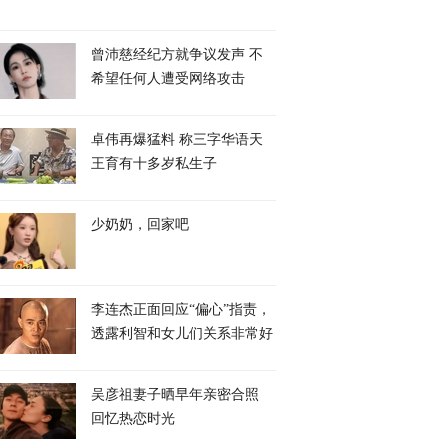
曾沛慈经纪方就争议发声 不
希望任何人遭受网络攻击
卓伟再爆猛料 称三字华语天
王育有十多岁私生子
少奶奶，回家吧
李连杰正面回应“偏心”指责，
透露利智和女儿们关系非常好
吴彦祖妻子晒早年亲密合照
回忆热恋时光