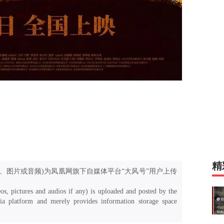
精
、图片或音频)为凤凰网旗下自媒体平台“大风号”用户上传
os, pictures and audios if any) is uploaded and posted by the
a platform and merely provides information storage space