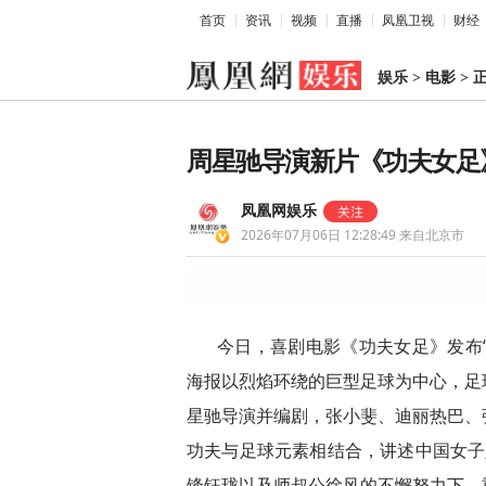
首页
资讯
视频
直播
凤凰卫视
财经
娱乐
>
电影
>
周星驰导演新片《功夫女足》
凤凰网娱乐
2026年07月06日 12:28:49
来自北京市
今日，喜剧电影《功夫女足》发布“
海报以烈焰环绕的巨型足球为中心，足
星驰导演并编剧，张小斐、迪丽热巴、
功夫与足球元素相结合，讲述中国女子足
锋钰珑以及师叔公徐风的不懈努力下，