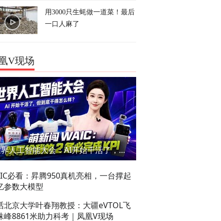
用3000只生蚝做一道菜！最后
一口人麻了
凰V现场
世界人工智能大会：AI开始干活了，但到底干的怎么样？萌新闯WAIC
AIC必看：昇腾950真机亮相，一台撑起
亿参数大模型
话北京大学叶春翔教授：大疆eVTOL飞
珠峰8861米助力科考｜凤凰V现场