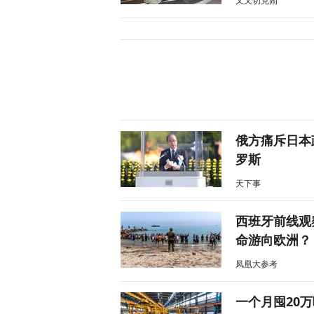
又又切克闹
俄方痛斥日本
罗斯
天下事
西班牙前线观
命游向欧洲？
凤凰大参考
一个月囤20