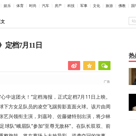
娱乐
体育
时尚
汽车
房产
科技
军事
文化
旅游
佛教
国
站
正文
定档7月11日
热
心中这团火！”定档海报，正式定档7月11日上映。
球下方女足队员的凌空飞踢剪影直面火球。该片由周
张艺兴领衔主演，刘嘉玲、佐藤健特别出演，将少林
球队“峨眉队”参加“至尊无敌杯”。在队长双双、前
重整旗鼓，将在赛场上大放异彩，逆袭夺冠的故事。