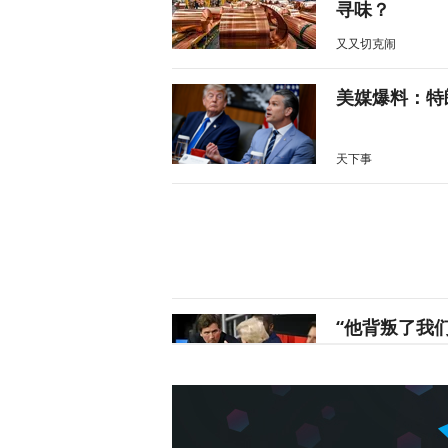
寻味？
又又切克闹
美媒爆料：特
天下事
“他背叛了我
战2028大选
天下事
风声丨“冯院