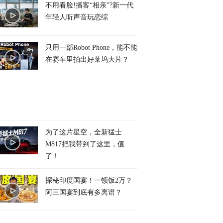
不用看脸!播客“相亲”?新一代
年轻人听声音玩恋综
只用一部Robot Phone，能不能
在赛车里拍出好莱坞大片？
为了这片星空，全新猛士
M817把我带到了这里，值
了！
探秘印度国宴！一顿饭2万？
阿三国宴到底有多离谱？