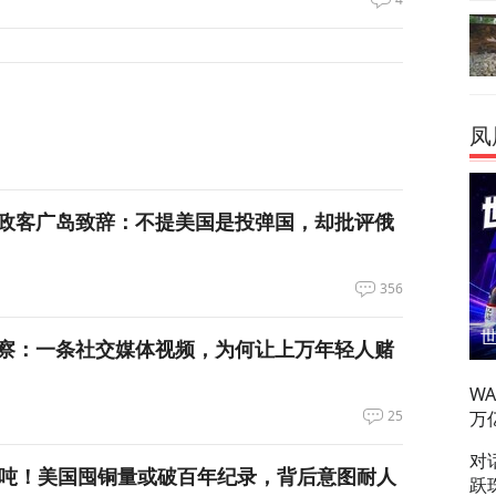
凤
政客广岛致辞：不提美国是投弹国，却批评俄
356
察：一条社交媒体视频，为何让上万年轻人赌
W
万
25
对
万吨！美国囤铜量或破百年纪录，背后意图耐人
跃