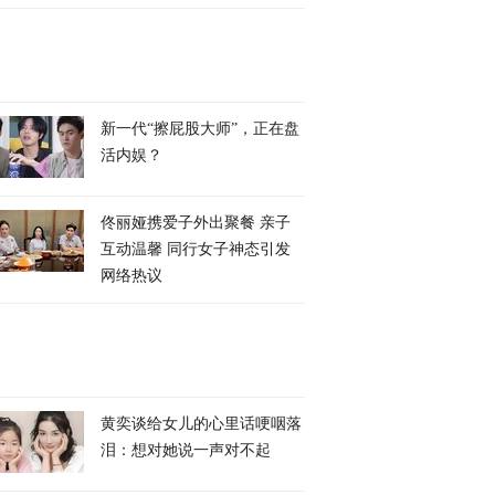
新一代“擦屁股大师”，正在盘
活内娱？
佟丽娅携爱子外出聚餐 亲子
互动温馨 同行女子神态引发
网络热议
黄奕谈给女儿的心里话哽咽落
泪：想对她说一声对不起