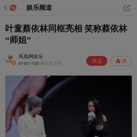
娱乐频道
叶童蔡依林同框亮相 笑称蔡依林
“师姐”
凤凰网娱乐
07-07 11:55
来自北京市