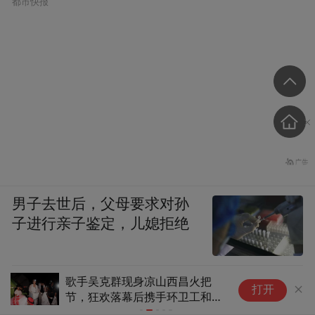
都市快报
男子去世后，父母要求对孙
子进行亲子鉴定，儿媳拒绝
歌手吴克群现身凉山西昌火把
1
打开
节，狂欢落幕后携手环卫工和志
C
愿者连夜清扫现场垃圾