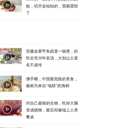
鲶，切开金灿灿的，我都震惊
了
安徽金寨甲鱼卤菜一锅煮，好
吃全凭30年老汤，大别山土菜
名不虚传
佛手螺，中国最危险的美食，
被称为来自“地狱”的海鲜
对自己最狠的生物，吃掉大脑
变成植物，最后却被端上人类
餐桌