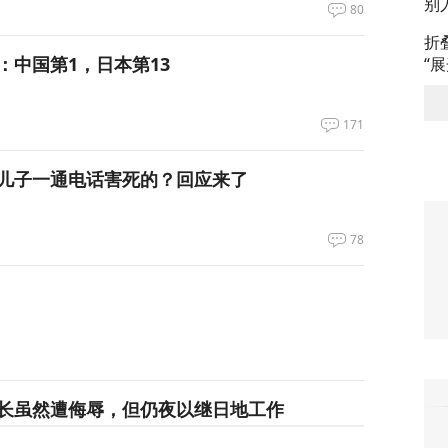
别
80
折
：中国第1，日本第13
“
171
儿子一通电话害死的？回应来了
78
长虽然遭侮辱，但仍夜以继日地工作