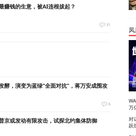
最赚钱的生意，被AI连根拔起？
31
凤
发酵，演变为蓝绿“全面对抗”，蒋万安成围攻
W
6
万
对
普京或发动有限攻击，试探北约集体防御
跃