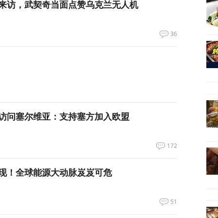
来访，武契奇当面点赞乌克兰无人机
36
访问塞尔维亚：支持塞方加入欧盟
172
现！全球能源大动脉岌岌可危
51