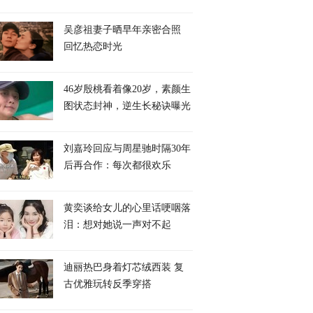
吴彦祖妻子晒早年亲密合照
回忆热恋时光
46岁殷桃看着像20岁，素颜生
图状态封神，逆生长秘诀曝光
刘嘉玲回应与周星驰时隔30年
后再合作：每次都很欢乐
黄奕谈给女儿的心里话哽咽落
泪：想对她说一声对不起
迪丽热巴身着灯芯绒西装 复
古优雅玩转反季穿搭