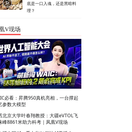
底是一口入魂，还是黑暗料
理？
凰V现场
世界人工智能大会：AI开始干活了，但到底干的怎么样？萌新闯WAIC
AIC必看：昇腾950真机亮相，一台撑起
亿参数大模型
话北京大学叶春翔教授：大疆eVTOL飞
珠峰8861米助力科考｜凤凰V现场