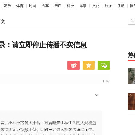
娱乐
体育
时尚
汽车
房产
科技
军事
文化
旅游
佛教
国
站
正文
录：请立即停止传播不实信息
热