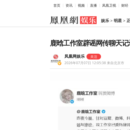
首页
资讯
视频
直播
凤凰卫视
财经
娱乐
>
明星
>
鹿晗工作室辟谣网传聊天记
凤凰网娱乐
2026年07月07日 12:05:38
来自北京市