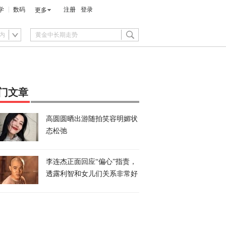
学
数码
注册
登录
更多
内
门文章
高圆圆晒出游随拍笑容明媚状
态松弛
李连杰正面回应“偏心”指责，
透露利智和女儿们关系非常好