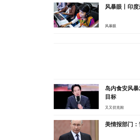
风暴眼丨印度
风暴眼
岛内食安风暴
目标
又又切克闹
美情报部门：