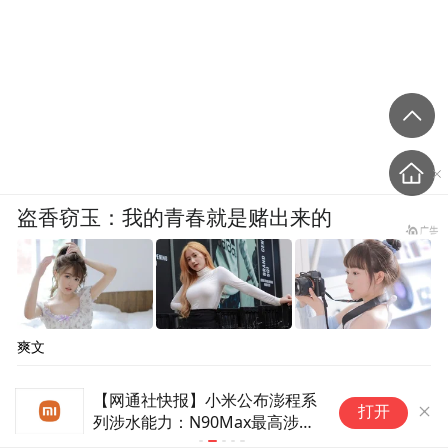
盗香窃玉：我的青春就是赌出来的
爽文
【网通社快报】小米公布澎程系
R
打开
列涉水能力：N90Max最高涉水
满
深度750mm
4