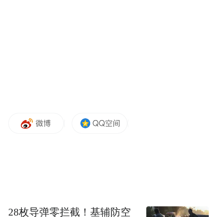
“特别声明：以上作品内容(包括在内的视频、图片或音
频)为凤凰网旗下自媒体平台“大风号”用户上传并发
布，本平台仅提供信息存储空间服务。
Notice: The content above (including the videos,
pictures and audios if any) is uploaded and posted
by the user of Dafeng Hao, which is a social media
platform and merely provides information storage
space services.”
28枚导弹零拦截！基辅防空