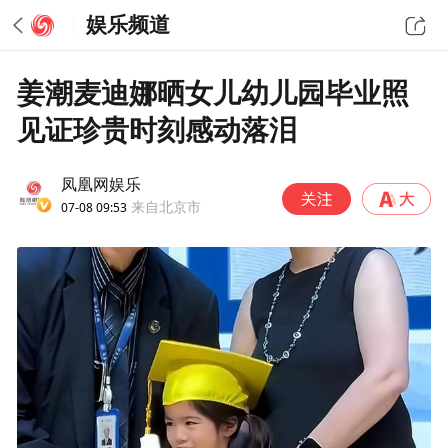
娱乐频道
姜潮麦迪娜晒女儿幼儿园毕业照
见证珍贵时刻感动落泪
凤凰网娱乐
07-08 09:53
来自北京市