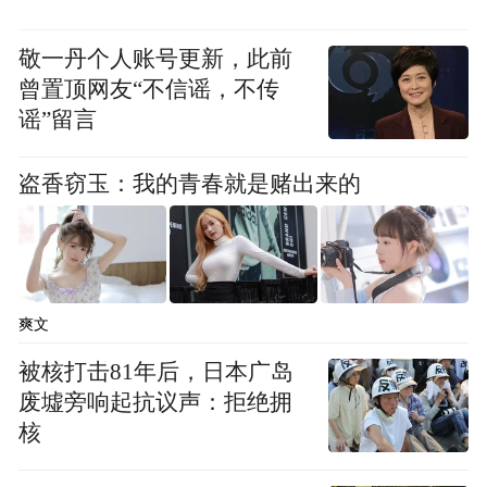
敬一丹个人账号更新，此前
曾置顶网友“不信谣，不传
谣”留言
盗香窃玉：我的青春就是赌出来的
爽文
被核打击81年后，日本广岛
废墟旁响起抗议声：拒绝拥
核