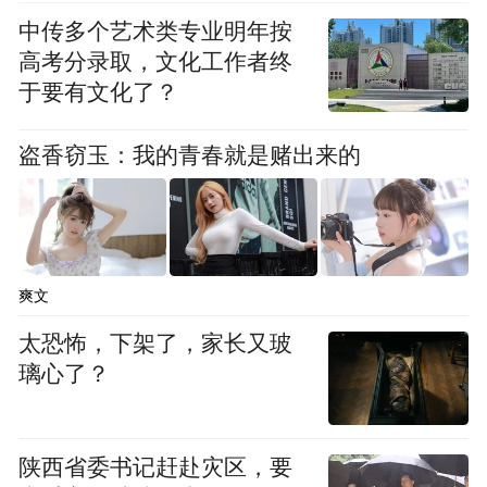
中传多个艺术类专业明年按
高考分录取，文化工作者终
于要有文化了？
“特别声明：以上作品内容(包括在内的视频、图片或音
盗香窃玉：我的青春就是赌出来的
频)为凤凰网旗下自媒体平台“大风号”用户上传并发
布，本平台仅提供信息存储空间服务。
Notice: The content above (including the videos,
pictures and audios if any) is uploaded and posted
by the user of Dafeng Hao, which is a social media
爽文
platform and merely provides information storage
space services.”
太恐怖，下架了，家长又玻
璃心了？
陕西省委书记赶赴灾区，要