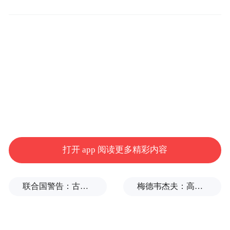
打开 app 阅读更多精彩内容
联合国警告：古巴或变成沉默的加沙
梅德韦杰夫：高市早苗不提是谁扔的原子弹，真是耻辱