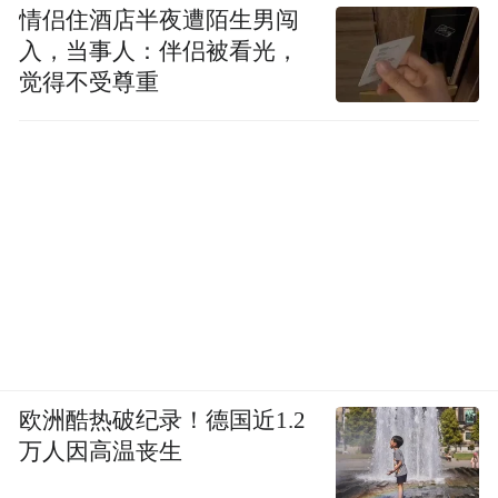
情侣住酒店半夜遭陌生男闯
入，当事人：伴侣被看光，
觉得不受尊重
欧洲酷热破纪录！德国近1.2
万人因高温丧生