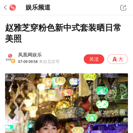
娱乐频道
赵雅芝穿粉色新中式套装晒日常
美照
凤凰网娱乐
07-09 09:58
来自北京市