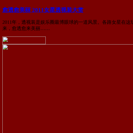
愈透愈美丽 2011女星透视装大赏
2011年，透视装是娱乐圈最博眼球的一道风景。各路女星在
来，愈透愈来美丽……