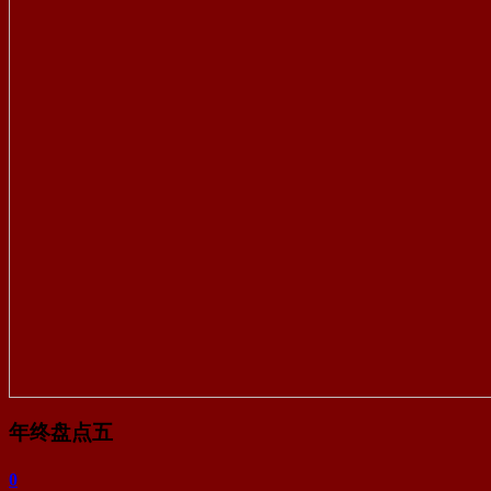
年终盘点五
0