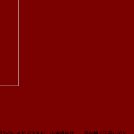
因为他们会抢记者相机、会推搡粉丝……是保护？还是行凶？