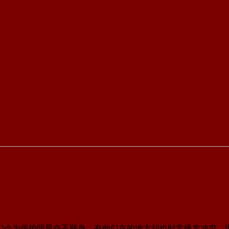
们会为保护明星奋不顾身，有他们在的地方却也时常爆发冲突，