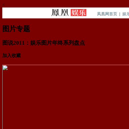
<
凤凰网首页
|
娱
图片专题
图说2011：娱乐图片年终系列盘点
加入收藏