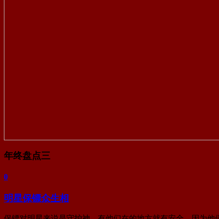
年终盘点三
0
明星保镖众生相
保镖对明星来说是守护神。有他们在的地方就有安全，因为他