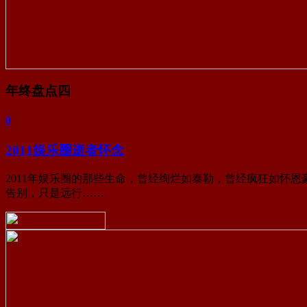
年终盘点四
0
2011娱乐圈逝者怀念
2011年娱乐圈的那些生命，曾经绚烂如泰勒，曾经疯狂如怀
告别，只是远行……