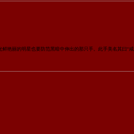
鲜艳丽的明星也要防范黑暗中伸出的那只手。此手美名其曰“咸猪