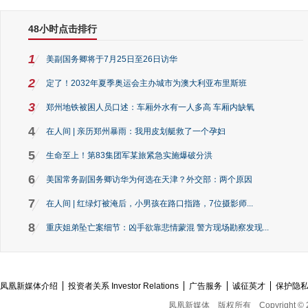
48小时点击排行
1
美副国务卿将于7月25日至26日访华
2
定了！2032年夏季奥运会主办城市为澳大利亚布里斯班
3
郑州地铁被困人员口述：车厢外水有一人多高 车厢内缺氧
4
在人间 | 亲历郑州暴雨：我用皮划艇救了一个孕妇
5
生命至上！第83集团军某旅紧急实施爆破分洪
6
美国常务副国务卿访华为何选在天津？外交部：两个原因
7
在人间 | 红绿灯被淹后，小男孩在路口指路，7位摄影师...
8
重庆姐弟坠亡案细节：凶手欲靠悲情蒙混 警方现场勘察发现...
凤凰新媒体介绍
投资者关系 Investor Relations
广告服务
诚征英才
保护隐
凤凰新媒体
版权所有
Copyright © 