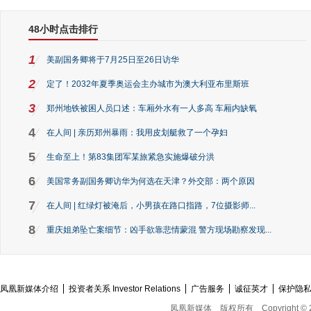
48小时点击排行
1
美副国务卿将于7月25日至26日访华
2
定了！2032年夏季奥运会主办城市为澳大利亚布里斯班
3
郑州地铁被困人员口述：车厢外水有一人多高 车厢内缺氧
4
在人间 | 亲历郑州暴雨：我用皮划艇救了一个孕妇
5
生命至上！第83集团军某旅紧急实施爆破分洪
6
美国常务副国务卿访华为何选在天津？外交部：两个原因
7
在人间 | 红绿灯被淹后，小男孩在路口指路，7位摄影师...
8
重庆姐弟坠亡案细节：凶手欲靠悲情蒙混 警方现场勘察发现...
凤凰新媒体介绍
投资者关系 Investor Relations
广告服务
诚征英才
保护隐
凤凰新媒体
版权所有
Copyright © 