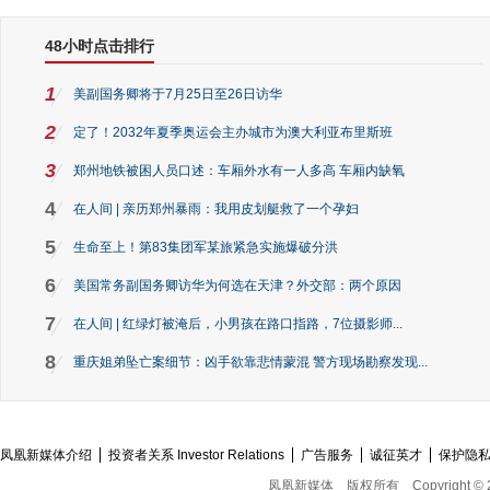
48小时点击排行
1
美副国务卿将于7月25日至26日访华
2
定了！2032年夏季奥运会主办城市为澳大利亚布里斯班
3
郑州地铁被困人员口述：车厢外水有一人多高 车厢内缺氧
4
在人间 | 亲历郑州暴雨：我用皮划艇救了一个孕妇
5
生命至上！第83集团军某旅紧急实施爆破分洪
6
美国常务副国务卿访华为何选在天津？外交部：两个原因
7
在人间 | 红绿灯被淹后，小男孩在路口指路，7位摄影师...
8
重庆姐弟坠亡案细节：凶手欲靠悲情蒙混 警方现场勘察发现...
凤凰新媒体介绍
投资者关系 Investor Relations
广告服务
诚征英才
保护隐
凤凰新媒体
版权所有
Copyright © 