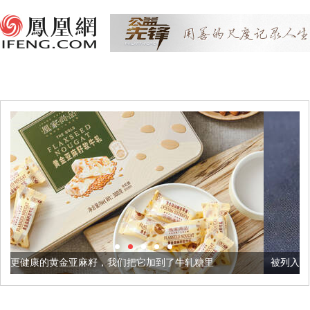
籽，我们把它加到了牛轧糖里
被列入佛家七宝的它到底有多美