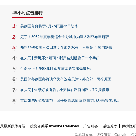
48小时点击排行
1
美副国务卿将于7月25日至26日访华
2
定了！2032年夏季奥运会主办城市为澳大利亚布里斯班
3
郑州地铁被困人员口述：车厢外水有一人多高 车厢内缺氧
4
在人间 | 亲历郑州暴雨：我用皮划艇救了一个孕妇
5
生命至上！第83集团军某旅紧急实施爆破分洪
6
美国常务副国务卿访华为何选在天津？外交部：两个原因
7
在人间 | 红绿灯被淹后，小男孩在路口指路，7位摄影师...
8
重庆姐弟坠亡案细节：凶手欲靠悲情蒙混 警方现场勘察发现...
凤凰新媒体介绍
投资者关系 Investor Relations
广告服务
诚征英才
保护隐
凤凰新媒体
版权所有
Copyright © 