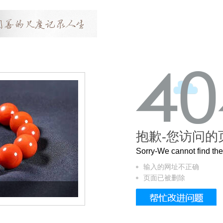
抱歉-您访问的
Sorry-We cannot find t
输入的网址不正确
页面已被删除
这个3.2米的长卷，还原了600岁的紫禁城