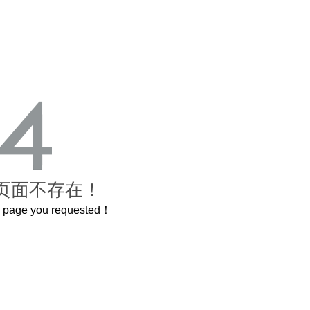
页面不存在！
he page you requested！
曲奇届的“爱马仕”把你的爱封在罐子里送给TA