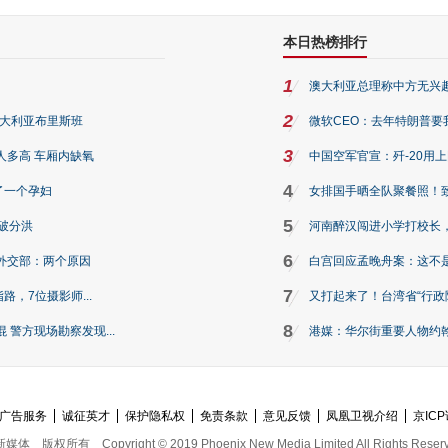
本日热榜排行
1
澳大利亚总理称中方无兴
2
澳大利亚布里斯班
微软CEO：去年特朗普要我们收
3
人多高 车厢内缺氧
中国空军官宣：歼-20用
4
了一个孕妇
女排国手晒全队聚餐照！
5
破分洪
河南醉汉闯进小学打校长，
6
外交部：两个原因
白宫回应孟晚舟案：这不
7
路，7位摄影师...
又打起来了！台湾省“行政院
8
警方现场勘察发现...
港媒：华尔街重要人物约翰·
广告服务
诚征英才
保护隐私权
免责条款
意见反馈
凤凰卫视介绍
京ICP
新媒体
版权所有
Copyright © 2019 Phoenix New Media Limited All Rights Reser