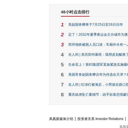
48小时点击排行
1
美副国务卿将于7月25日至26日访华
2
定了！2032年夏季奥运会主办城市为
3
郑州地铁被困人员口述：车厢外水有一
4
在人间 | 亲历郑州暴雨：我用皮划艇救
5
生命至上！第83集团军某旅紧急实施爆
6
美国常务副国务卿访华为何选在天津？
7
在人间 | 红绿灯被淹后，小男孩在路口指
8
重庆姐弟坠亡案细节：凶手欲靠悲情蒙混 
凤凰新媒体介绍
投资者关系 Investor Relations
凤凰