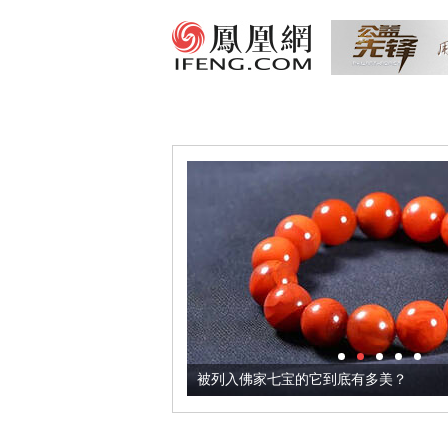
把它加到了牛轧糖里
被列入佛家七宝的它到底有多美？