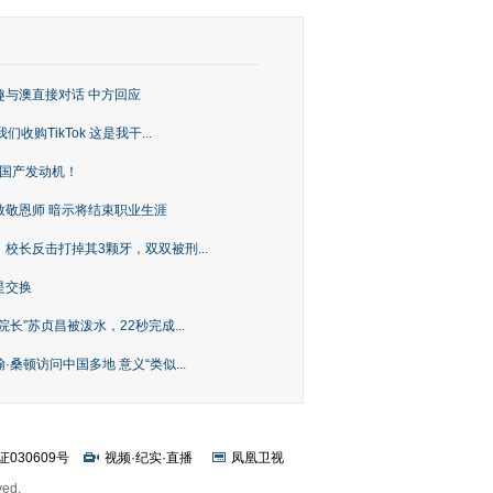
趣与澳直接对话 中方回应
购TikTok 这是我干...
上国产发动机！
致敬恩师 暗示将结束职业生涯
校长反击打掉其3颗牙，双双被刑...
是交换
长”苏贞昌被泼水，22秒完成...
桑顿访问中国多地 意义“类似...
证030609号
视频
·
纪实
·
直播
凤凰卫视
ved.