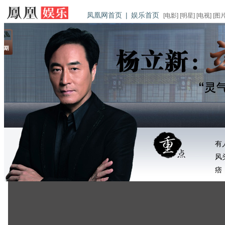
凤凰网首页
|
娱乐首页
[
电影
] [
明星
] [
电视
] [
图
有
风
痞