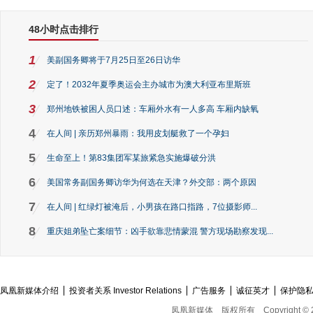
48小时点击排行
1
美副国务卿将于7月25日至26日访华
2
定了！2032年夏季奥运会主办城市为澳大利亚布里斯班
3
郑州地铁被困人员口述：车厢外水有一人多高 车厢内缺氧
4
在人间 | 亲历郑州暴雨：我用皮划艇救了一个孕妇
5
生命至上！第83集团军某旅紧急实施爆破分洪
6
美国常务副国务卿访华为何选在天津？外交部：两个原因
7
在人间 | 红绿灯被淹后，小男孩在路口指路，7位摄影师...
8
重庆姐弟坠亡案细节：凶手欲靠悲情蒙混 警方现场勘察发现...
凤凰新媒体介绍
投资者关系 Investor Relations
广告服务
诚征英才
保护隐
凤凰新媒体
版权所有
Copyright © 