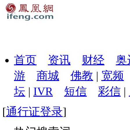
首页
资讯
财经
奥
游
商城
佛教
|
宽频
坛
|
IVR
短信
彩信
|
[
通行证登录
]