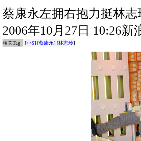
蔡康永左拥右抱力挺林志玲
2006年10月27日 10:26
新
相关Tag
[
小S
] [
蔡康永
] [
林志玲
]