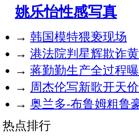
姚乐怡性感写真
→
韩国模特猥亵现场
→
港法院判星辉欺诈黄
→
蒋勤勤生产全过程曝光
→
周杰伦写新歌开天价
→
奥兰多-布鲁姆粗鲁
热点排行