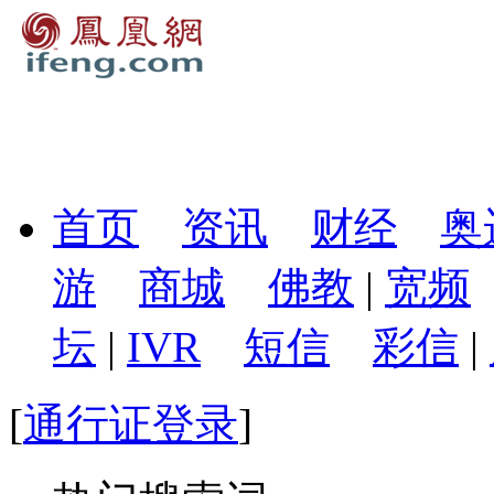
首页
资讯
财经
奥
游
商城
佛教
|
宽频
坛
|
IVR
短信
彩信
|
[
通行证登录
]