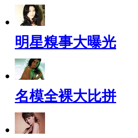
明星糗事大曝光
名模全裸大比拼