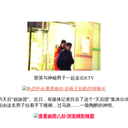
那英与神秘男子一起走出KTV
热恋约会遭遇偷拍 赵薇王励勤恋情曝光
后“姐妹团”。近日，有媒体记者目击了这个“天后团”集体出动
任由这名男子拉着手下楼梯，过马路……一脸陶醉的神情。
查看娱闻八卦
/
浏览精彩辣图