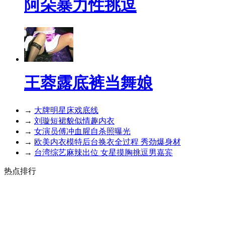
阿朵暴力性挑逗
王蓉露底裤当舞娘
→
大牌明星床戏底线
→
刘璇短裙貌似情趣内衣
→
女演员傅冲血腥自杀照曝光
→
欧美内衣模特后台换衣全过程 秀劲爆身材
→
台湾综艺麻辣出位 女星摸胸挑逗男嘉宾
热点排行