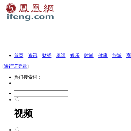
首页
资讯
财经
奥运
娱乐
时尚
健康
旅游
商
[
通行证登录
]
热门搜索词：
视频