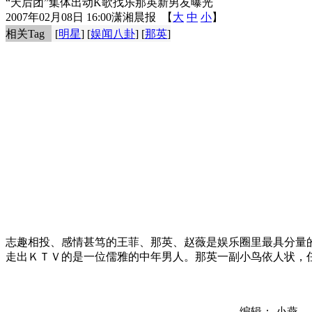
“天后团”集体出动K歌找乐那英新男友曝光
2007年02月08日 16:00
潇湘晨报
【
大
中
小
】
相关Tag
[
明星
] [
娱闻八卦
] [
那英
]
志趣相投、感情甚笃的王菲、那英、赵薇是娱乐圈里最具分量的天
走出ＫＴＶ的是一位儒雅的中年男人。那英一副小鸟依人状，
编辑： 小燕