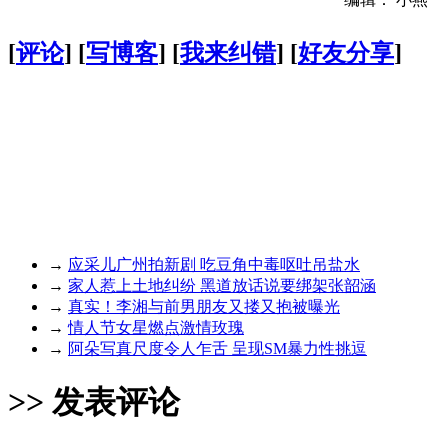
[
评论
] [
写博客
] [
我来纠错
] [
好友分享
]
→
应采儿广州拍新剧 吃豆角中毒呕吐吊盐水
→
家人惹上土地纠纷 黑道放话说要绑架张韶涵
→
真实！李湘与前男朋友又搂又抱被曝光
→
情人节女星燃点激情玫瑰
→
阿朵写真尺度令人乍舌 呈现SM暴力性挑逗
>> 发表评论