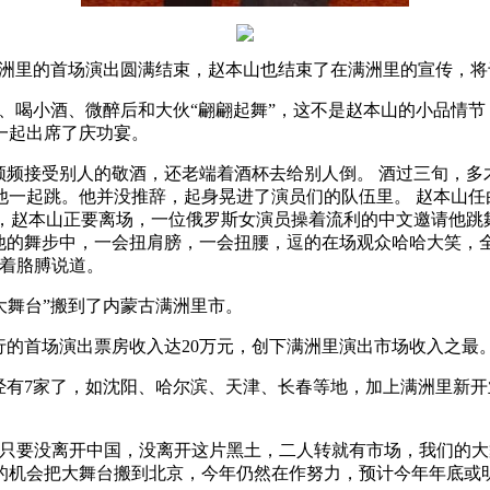
台”在满洲里的首场演出圆满结束，赵本山也结束了在满洲里的宣传，
侃大山、喝小酒、微醉后和大伙“翩翩起舞”，这不是赵本山的小品情
一起出席了庆功宴。
频频接受别人的敬酒，还老端着酒杯去给别人倒。 酒过三旬，多
他一起跳。他并没推辞，起身晃进了演员们的队伍里。 赵本山任
束，赵本山正要离场，一位俄罗斯女演员操着流利的中文邀请他
他的舞步中，一会扭肩膀，一会扭腰，逗的在场观众哈哈大笑，全
揉着胳膊说道。
大舞台”搬到了内蒙古满洲里市。
行的首场演出票房收入达20万元，创下满洲里演出市场收入之
经有7家了，如沈阳、哈尔滨、天津、长春等地，加上满洲里新开
只要没离开中国，没离开这片黑土，二人转就有市场，我们的大
的机会把大舞台搬到北京，今年仍然在作努力，预计今年年底或