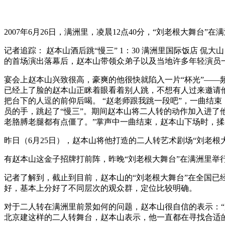
2007年6月26日，满洲里，凌晨12点40分，“刘老根大舞
记者追踪： 赵本山酒后跳“慢三” 1：30 满洲里国际饭店 
的首场演出落幕后，赵本山带领众弟子以及当地许多年轻演员
宴会上赵本山兴致很高，豪爽的他很快就陷入一片“杯光”——
已经上了脸的赵本山正眯着眼看着别人跳，不想有人过来邀请
把台下的人逗的前仰后喝。 “赵老师跟我跳一段吧”，一曲结
员的手，跳起了“慢三”。期间赵本山将二人转的动作加入进了
老胳膊老腿都有点僵了。”掌声中一曲结束，赵本山下场时，
昨日（6月25日），赵本山将他打造的二人转艺术剧场“刘老根
有赵本山这金子招牌打前阵，昨晚“刘老根大舞台”在满洲里举
记者了解到，截止到目前，赵本山的“刘老根大舞台”在全国已
好，基本上分好了不同层次的观众群，定位比较明确。
对于二人转在满洲里前景如何的问题，赵本山很自信的表示：“
北京建这样的二人转舞台，赵本山表示，他一直都在寻找合适