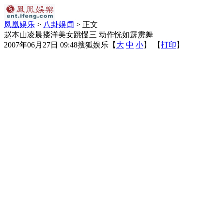
凤凰娱乐
>
八卦娱闻
> 正文
赵本山凌晨搂洋美女跳慢三 动作恍如霹雳舞
2007年06月27日 09:48
搜狐娱乐
【
大
中
小
】 【
打印
】