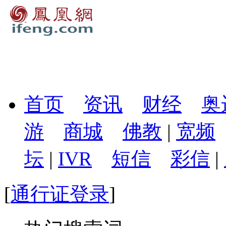
首页
资讯
财经
奥
游
商城
佛教
|
宽频
坛
|
IVR
短信
彩信
|
[
通行证登录
]