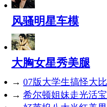
风骚明星车模
大胸女星秀美腿
→
07版大学生搞怪大
→
希尔顿姐妹走光活宝