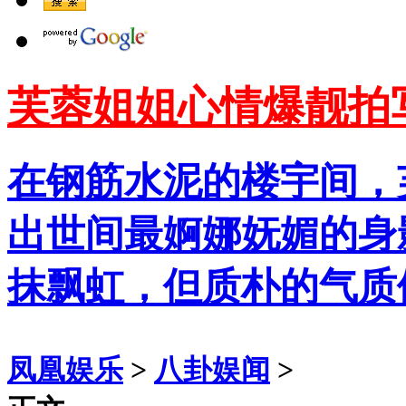
芙蓉姐姐心情爆靓拍
在钢筋水泥的楼宇间，
出世间最婀娜妩媚的身
抹飘虹，但质朴的气质
凤凰娱乐
>
八卦娱闻
>