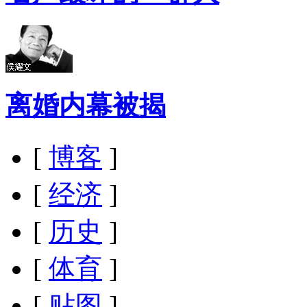
离婚内幕被揭
[
博客
]
[
经济
]
[
历史
]
[
体育
]
[
贴图
]