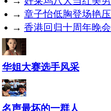
→
好莱坞八大当红美男
→
章子怡低胸登场艳压
→
香港回归十周年晚会
华姐大赛选手风采
名声最坏的一群人