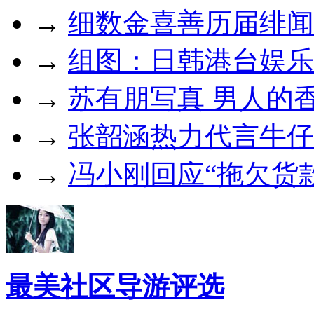
→
细数金喜善历届绯闻
→
组图：日韩港台娱乐
→
苏有朋写真 男人的
→
张韶涵热力代言牛仔
→
冯小刚回应“拖欠货
最美社区导游评选