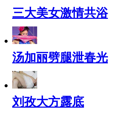
三大美女激情共浴
汤加丽劈腿泄春光
刘孜大方露底