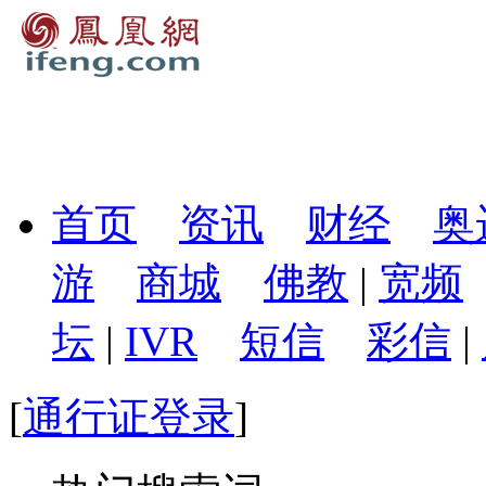
首页
资讯
财经
奥
游
商城
佛教
|
宽频
坛
|
IVR
短信
彩信
|
[
通行证登录
]