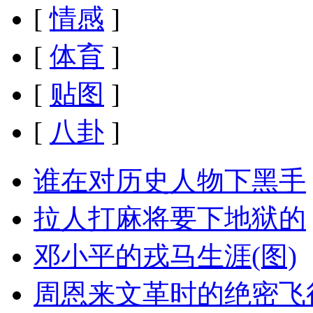
[
情感
]
[
体育
]
[
贴图
]
[
八卦
]
谁在对历史人物下黑手
拉人打麻将要下地狱的
邓小平的戎马生涯(图)
周恩来文革时的绝密飞