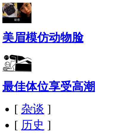
美眉模仿动物脸
最佳体位享受高潮
[
杂谈
]
[
历史
]