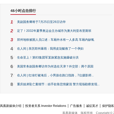
48小时点击排行
1
美副国务卿将于7月25日至26日访华
2
定了！2032年夏季奥运会主办城市为澳大利亚布里斯班
3
郑州地铁被困人员口述：车厢外水有一人多高 车厢内缺氧
4
在人间 | 亲历郑州暴雨：我用皮划艇救了一个孕妇
5
生命至上！第83集团军某旅紧急实施爆破分洪
6
美国常务副国务卿访华为何选在天津？外交部：两个原因
7
在人间 | 红绿灯被淹后，小男孩在路口指路，7位摄影师...
8
重庆姐弟坠亡案细节：凶手欲靠悲情蒙混 警方现场勘察发现...
凤凰新媒体介绍
投资者关系 Investor Relations
广告服务
诚征英才
保护隐
凤凰新媒体
版权所有
Copyright © 