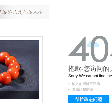
抱歉-您访问的
Sorry-We cannot find t
输入的网址不正确
页面已被删除
这个3.2米的长卷，还原了600岁的紫禁城