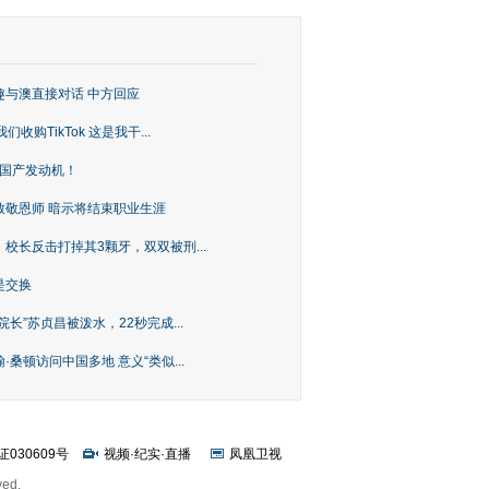
趣与澳直接对话 中方回应
购TikTok 这是我干...
上国产发动机！
致敬恩师 暗示将结束职业生涯
校长反击打掉其3颗牙，双双被刑...
是交换
长”苏贞昌被泼水，22秒完成...
桑顿访问中国多地 意义“类似...
证030609号
视频
·
纪实
·
直播
凤凰卫视
ved.