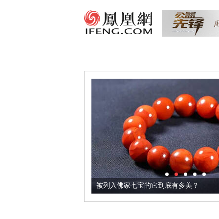
把它加到了牛轧糖里
被列入佛家七宝的它到底有多美？