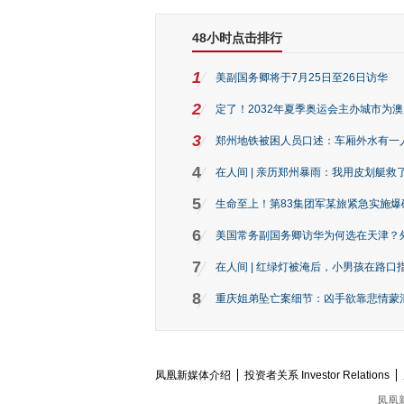
48小时点击排行
1
美副国务卿将于7月25日至26日访华
2
定了！2032年夏季奥运会主办城市为
3
郑州地铁被困人员口述：车厢外水有一
4
在人间 | 亲历郑州暴雨：我用皮划艇救
5
生命至上！第83集团军某旅紧急实施爆
6
美国常务副国务卿访华为何选在天津？
7
在人间 | 红绿灯被淹后，小男孩在路口指
8
重庆姐弟坠亡案细节：凶手欲靠悲情蒙混 
凤凰新媒体介绍
投资者关系 Investor Relations
凤凰