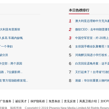
本日热榜排行
1
澳大利亚总理称中方无兴
2
澳大利亚布里斯班
微软CEO：去年特朗普要我们收
3
人多高 车厢内缺氧
中国空军官宣：歼-20用
4
了一个孕妇
女排国手晒全队聚餐照！
5
破分洪
河南醉汉闯进小学打校长，
6
外交部：两个原因
白宫回应孟晚舟案：这不
7
路，7位摄影师...
又打起来了！台湾省“行政院
8
警方现场勘察发现...
港媒：华尔街重要人物约翰·
广告服务
诚征英才
保护隐私权
免责条款
意见反馈
凤凰卫视介绍
京ICP
新媒体
版权所有
Copyright © 2019 Phoenix New Media Limited All Rights Reser