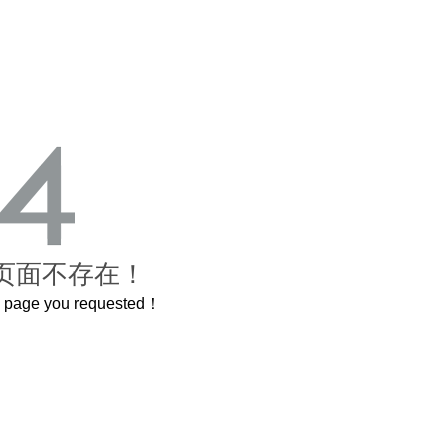
页面不存在！
he page you requested！
曲奇届的“爱马仕”把你的爱封在罐子里送给TA