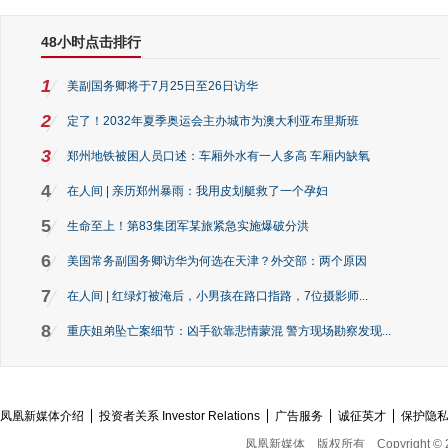
48小时点击排行
1
美副国务卿将于7月25日至26日访华
2
定了！2032年夏季奥运会主办城市为澳大利亚布里斯班
3
郑州地铁被困人员口述：车厢外水有一人多高 车厢内缺氧
4
在人间 | 亲历郑州暴雨：我用皮划艇救了一个孕妇
5
生命至上！第83集团军某旅紧急实施爆破分洪
6
美国常务副国务卿访华为何选在天津？外交部：两个原因
7
在人间 | 红绿灯被淹后，小男孩在路口指路，7位摄影师...
8
重庆姐弟坠亡案细节：凶手欲靠悲情蒙混 警方现场勘察发现...
凤凰新媒体介绍
投资者关系 Investor Relations
广告服务
诚征英才
保护隐
凤凰新媒体
版权所有
Copyright © 