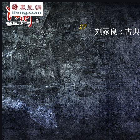
凤凰网娱乐
>
明星
>
江湖
27
刘家良：古典