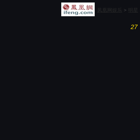
凤凰网娱乐
>
明星
27