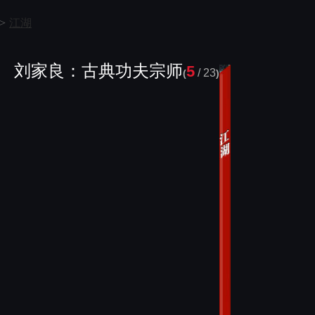
>
江湖
刘家良：古典功夫宗师
5
/ 23
(
)